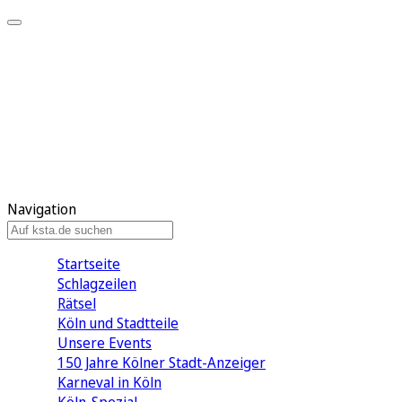
Mein KStA
Meine Artikel
Meine Region
Meine Newsletter
Mein KStA PLUS
Mein E-Paper
Navigation
Startseite
Schlagzeilen
Rätsel
Köln und Stadtteile
Unsere Events
150 Jahre Kölner Stadt-Anzeiger
Karneval in Köln