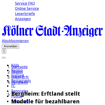
Service FAQ
Online Service
Leserbriefe
Anzeigen
Abo
Abonnieren
Anmelden
Köln
Startseite
Region
Region
Freizeit
Rhein-Erft
Restaurants
Bergheim
FC
Panorama
Bergheim: Erftland stellt
Politik
Modelle für bezahlbaren
Wirtschaft