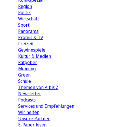
Köln-Spezial
Region
Politik
Wirtschaft
Sport
Panorama
Promis & TV
Freizeit
Gewinnspiele
Kultur & Medien
Ratgeber
Meinung
Green
Schule
Themen von A bis Z
Newsletter
Podcasts
Services und Empfehlungen
Wir helfen
Unsere Partner
E-Paper lesen