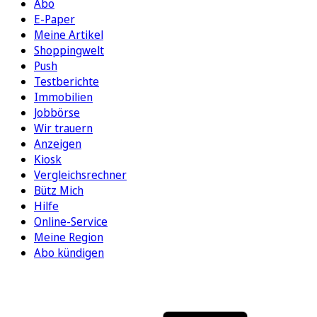
Abo
E-Paper
Meine Artikel
Shoppingwelt
Push
Testberichte
Immobilien
Jobbörse
Wir trauern
Anzeigen
Kiosk
Vergleichsrechner
Bütz Mich
Hilfe
Online-Service
Meine Region
Abo kündigen
FOLGEN SIE UNS
ENTDECKEN SIE UNSERE APP