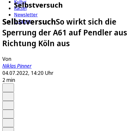
Kultur
Selbstversuch
Rätsel
Newsletter
Selbstversuch
So wirkt sich die
E-Paper
Sperrung der A61 auf Pendler aus
Richtung Köln aus
Von
Niklas Pinner
04.07.2022, 14:20 Uhr
2 min
Auf Google bevorzugen
Anhören
Schrift
Merken
Drucken
Teilen