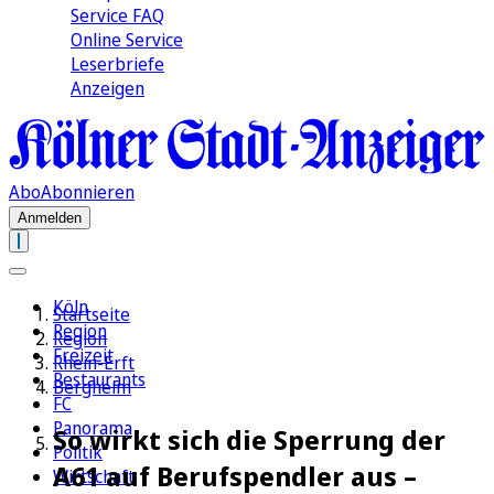
Service FAQ
Online Service
Leserbriefe
Anzeigen
Abo
Abonnieren
Anmelden
Köln
Startseite
Region
Region
Freizeit
Rhein-Erft
Restaurants
Bergheim
FC
Panorama
So wirkt sich die Sperrung der
Politik
A61 auf Berufspendler aus –
Wirtschaft