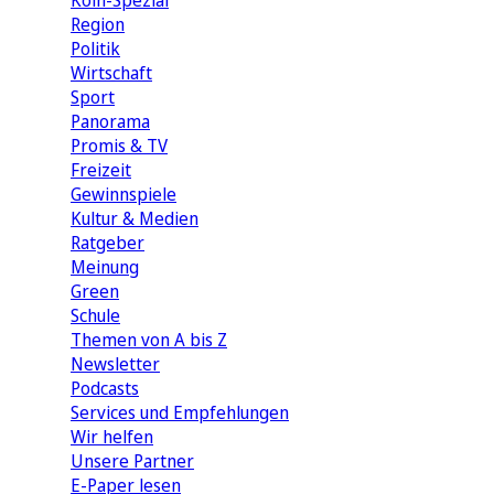
Köln-Spezial
Region
Politik
Wirtschaft
Sport
Panorama
Promis & TV
Freizeit
Gewinnspiele
Kultur & Medien
Ratgeber
Meinung
Green
Schule
Themen von A bis Z
Newsletter
Podcasts
Services und Empfehlungen
Wir helfen
Unsere Partner
E-Paper lesen