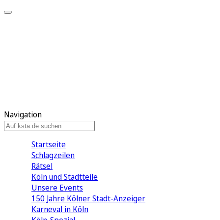
Mein KStA
Meine Artikel
Meine Region
Meine Newsletter
Mein KStA PLUS
Mein E-Paper
Navigation
Startseite
Schlagzeilen
Rätsel
Köln und Stadtteile
Unsere Events
150 Jahre Kölner Stadt-Anzeiger
Karneval in Köln