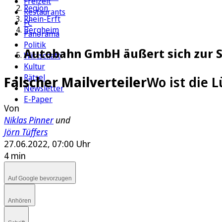
Freizeit
Region
Restaurants
Rhein-Erft
FC
Bergheim
Panorama
Politik
Autobahn GmbH äußert sich zur S
Wirtschaft
Kultur
Rätsel
Falscher Mailverteiler
Wo ist die 
Newsletter
E-Paper
Von
Niklas Pinner
und
Jörn Tüffers
27.06.2022, 07:00 Uhr
4 min
Auf Google bevorzugen
Anhören