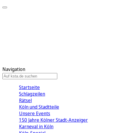
Mein KStA
Meine Artikel
Meine Region
Meine Newsletter
Mein KStA PLUS
Mein E-Paper
Navigation
Startseite
Schlagzeilen
Rätsel
Köln und Stadtteile
Unsere Events
150 Jahre Kölner Stadt-Anzeiger
Karneval in Köln