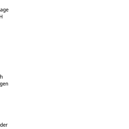
rage
bH
ch
ngen
 der