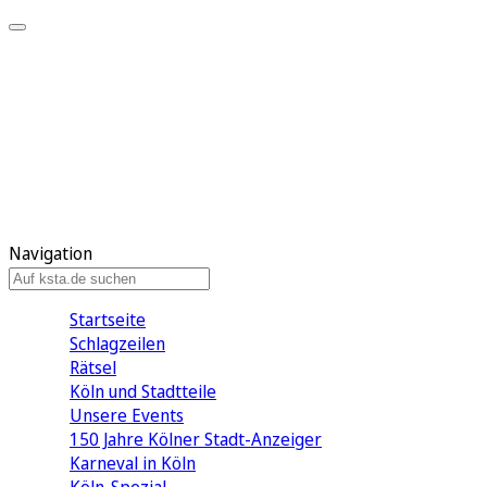
Mein KStA
Meine Artikel
Meine Region
Meine Newsletter
Mein KStA PLUS
Mein E-Paper
Navigation
Startseite
Schlagzeilen
Rätsel
Köln und Stadtteile
Unsere Events
150 Jahre Kölner Stadt-Anzeiger
Karneval in Köln