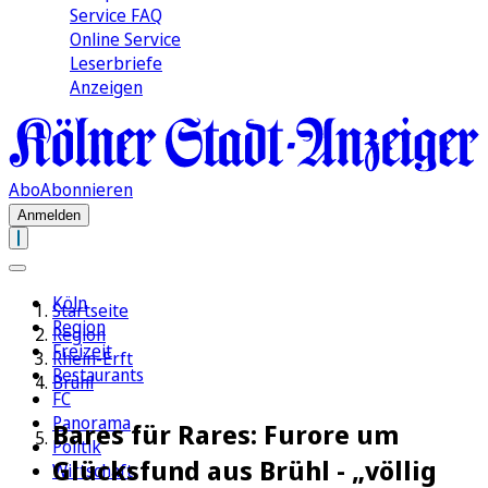
Service FAQ
Online Service
Leserbriefe
Anzeigen
Abo
Abonnieren
Anmelden
Köln
Startseite
Region
Region
Freizeit
Rhein-Erft
Restaurants
Brühl
FC
Panorama
Bares für Rares: Furore um
Politik
Glücksfund aus Brühl - „völlig
Wirtschaft