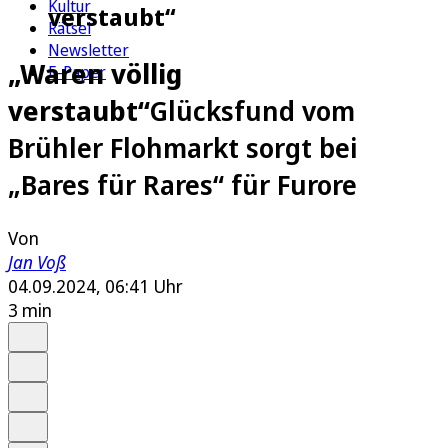
Kultur
verstaubt“
Rätsel
Newsletter
„Waren völlig
E-Paper
verstaubt“
Glücksfund vom
Brühler Flohmarkt sorgt bei
„Bares für Rares“ für Furore
Von
Jan Voß
04.09.2024, 06:41 Uhr
3 min
Auf Google bevorzugen
Anhören
Schrift
Merken