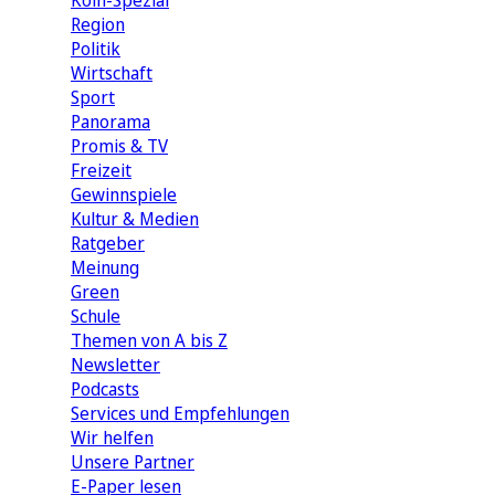
Köln-Spezial
Region
Politik
Wirtschaft
Sport
Panorama
Promis & TV
Freizeit
Gewinnspiele
Kultur & Medien
Ratgeber
Meinung
Green
Schule
Themen von A bis Z
Newsletter
Podcasts
Services und Empfehlungen
Wir helfen
Unsere Partner
E-Paper lesen