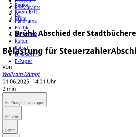
Freizeit
Region
Restaurants
Rhein-Erft
FC
Brühl
Panorama
Politik
Brühl: Abschied der Stadtbücherei
Wirtschaft
Kultur
Rätsel
Belastung für Steuerzahler
Abschi
Newsletter
E-Paper
Von
Wolfram Kämpf
01.06.2025, 14:01 Uhr
2 min
Auf Google bevorzugen
Anhören
Schrift