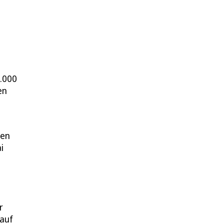
5.000
en
den
i
r
 auf