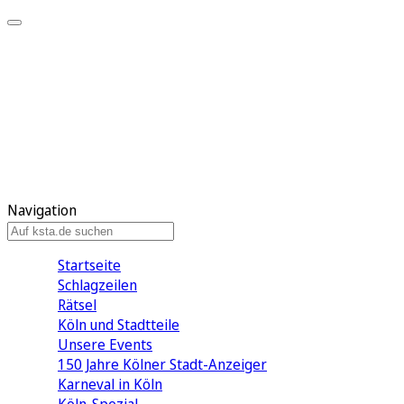
Mein KStA
Meine Artikel
Meine Region
Meine Newsletter
Mein KStA PLUS
Mein E-Paper
Navigation
Startseite
Schlagzeilen
Rätsel
Köln und Stadtteile
Unsere Events
150 Jahre Kölner Stadt-Anzeiger
Karneval in Köln