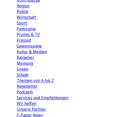
Köln-Spezial
Region
Politik
Wirtschaft
Sport
Panorama
Promis & TV
Freizeit
Gewinnspiele
Kultur & Medien
Ratgeber
Meinung
Green
Schule
Themen von A bis Z
Newsletter
Podcasts
Services und Empfehlungen
Wir helfen
Unsere Partner
E-Paper lesen