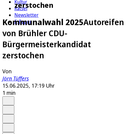
Kultur
zerstochen
Rätsel
Newsletter
Kommunalwahl 2025
Autoreifen
E-Paper
von Brühler CDU-
Bürgermeisterkandidat
zerstochen
Von
Jörn Tüffers
15.06.2025, 17:19 Uhr
1 min
Auf Google bevorzugen
Anhören
Schrift
Merken