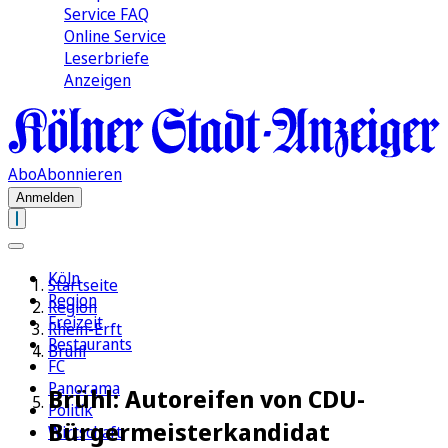
Service FAQ
Online Service
Leserbriefe
Anzeigen
Abo
Abonnieren
Anmelden
Köln
Startseite
Region
Region
Freizeit
Rhein-Erft
Restaurants
Brühl
FC
Panorama
Brühl: Autoreifen von CDU-
Politik
Bürgermeisterkandidat
Wirtschaft