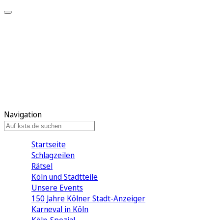
Mein KStA
Meine Artikel
Meine Region
Meine Newsletter
Mein KStA PLUS
Mein E-Paper
Navigation
Startseite
Schlagzeilen
Rätsel
Köln und Stadtteile
Unsere Events
150 Jahre Kölner Stadt-Anzeiger
Karneval in Köln