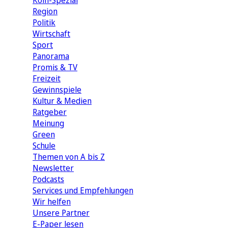
Köln-Spezial
Region
Politik
Wirtschaft
Sport
Panorama
Promis & TV
Freizeit
Gewinnspiele
Kultur & Medien
Ratgeber
Meinung
Green
Schule
Themen von A bis Z
Newsletter
Podcasts
Services und Empfehlungen
Wir helfen
Unsere Partner
E-Paper lesen