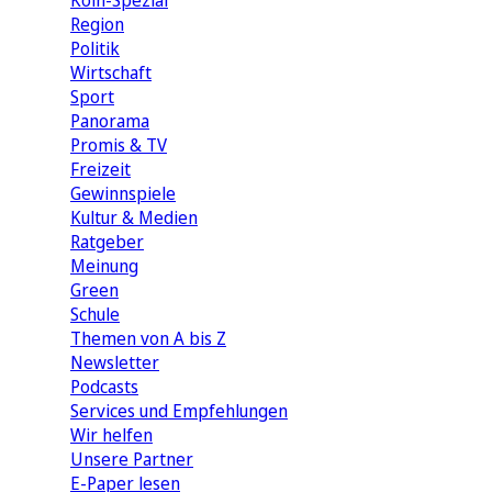
Köln-Spezial
Region
Politik
Wirtschaft
Sport
Panorama
Promis & TV
Freizeit
Gewinnspiele
Kultur & Medien
Ratgeber
Meinung
Green
Schule
Themen von A bis Z
Newsletter
Podcasts
Services und Empfehlungen
Wir helfen
Unsere Partner
E-Paper lesen