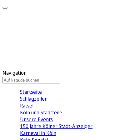
Mein KStA
Meine Artikel
Meine Region
Meine Newsletter
Mein KStA PLUS
Mein E-Paper
Navigation
Startseite
Schlagzeilen
Rätsel
Köln und Stadtteile
Unsere Events
150 Jahre Kölner Stadt-Anzeiger
Karneval in Köln