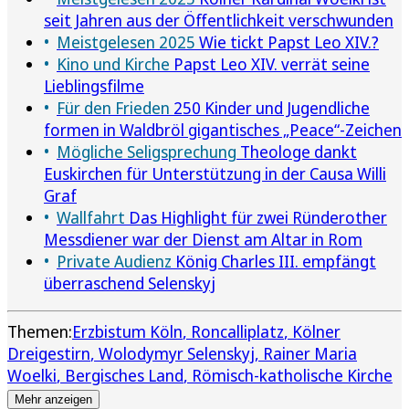
seit Jahren aus der Öffentlichkeit verschwunden
Meistgelesen 2025
Wie tickt Papst Leo XIV.?
Kino und Kirche
Papst Leo XIV. verrät seine
Lieblingsfilme
Für den Frieden
250 Kinder und Jugendliche
formen in Waldbröl gigantisches „Peace“-Zeichen
Mögliche Seligsprechung
Theologe dankt
Euskirchen für Unterstützung in der Causa Willi
Graf
Wallfahrt
Das Highlight für zwei Ründerother
Messdiener war der Dienst am Altar in Rom
Private Audienz
König Charles III. empfängt
überraschend Selenskyj
Themen:
Erzbistum Köln
Roncalliplatz
Kölner
Dreigestirn
Wolodymyr Selenskyj
Rainer Maria
Woelki
Bergisches Land
Römisch-katholische Kirche
Mehr anzeigen