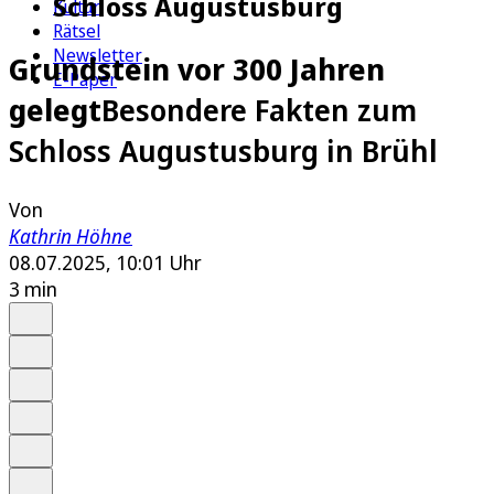
Schloss Augustusburg
Kultur
Rätsel
Newsletter
Grundstein vor 300 Jahren
E-Paper
gelegt
Besondere Fakten zum
Schloss Augustusburg in Brühl
Von
Kathrin Höhne
08.07.2025, 10:01 Uhr
3 min
Auf Google bevorzugen
Anhören
Schrift
Merken
Drucken
Teilen