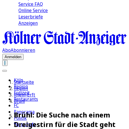
Service FAQ
Online Service
Leserbriefe
Anzeigen
Abo
Abonnieren
Anmelden
Köln
Startseite
Region
Region
Freizeit
Rhein-Erft
Restaurants
Brühl
FC
Panorama
Brühl: Die Suche nach einem
Politik
Dreigestirn für die Stadt geht
Wirtschaft