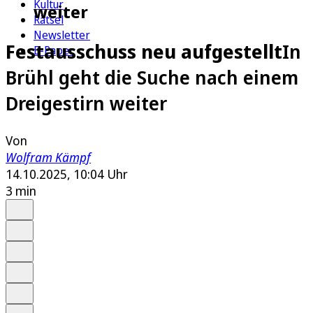
Kultur
weiter
Rätsel
Newsletter
Festausschuss neu aufgestellt
In
E-Paper
Brühl geht die Suche nach einem
Dreigestirn weiter
Von
Wolfram Kämpf
14.10.2025, 10:04 Uhr
3 min
Auf Google bevorzugen
Anhören
Schrift
Merken
Drucken
Teilen