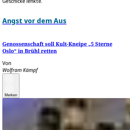
Geschicke lenkte.
Angst vor dem Aus
Genossenschaft soll Kult-Kneipe „5 Sterne
Oslo“ in Brühl retten
Von
Wolfram Kämpf
Merken