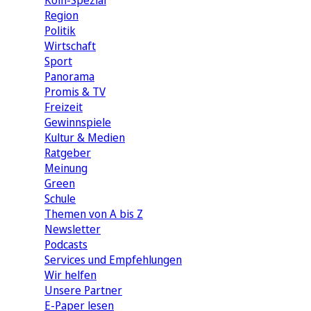
Köln-Spezial
Region
Politik
Wirtschaft
Sport
Panorama
Promis & TV
Freizeit
Gewinnspiele
Kultur & Medien
Ratgeber
Meinung
Green
Schule
Themen von A bis Z
Newsletter
Podcasts
Services und Empfehlungen
Wir helfen
Unsere Partner
E-Paper lesen