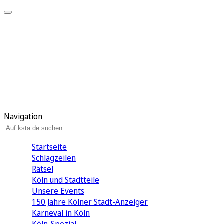
Mein KStA
Meine Artikel
Meine Region
Meine Newsletter
Mein KStA PLUS
Mein E-Paper
Navigation
Startseite
Schlagzeilen
Rätsel
Köln und Stadtteile
Unsere Events
150 Jahre Kölner Stadt-Anzeiger
Karneval in Köln