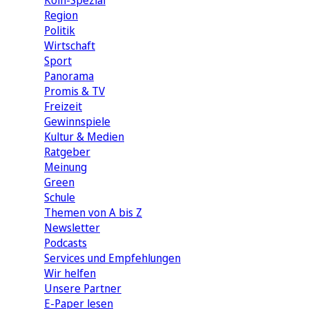
Köln-Spezial
Region
Politik
Wirtschaft
Sport
Panorama
Promis & TV
Freizeit
Gewinnspiele
Kultur & Medien
Ratgeber
Meinung
Green
Schule
Themen von A bis Z
Newsletter
Podcasts
Services und Empfehlungen
Wir helfen
Unsere Partner
E-Paper lesen