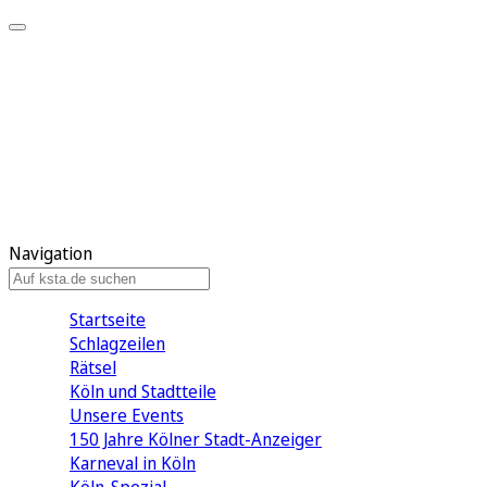
Mein KStA
Meine Artikel
Meine Region
Meine Newsletter
Mein KStA PLUS
Mein E-Paper
Navigation
Startseite
Schlagzeilen
Rätsel
Köln und Stadtteile
Unsere Events
150 Jahre Kölner Stadt-Anzeiger
Karneval in Köln