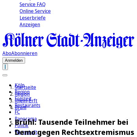
Service FAQ
Online Service
Leserbriefe
Anzeigen
Abo
Abonnieren
Anmelden
Köln
Startseite
Region
Region
Freizeit
Rhein-Erft
Restaurants
Brühl
FC
Panorama
Brühl: Tausende Teilnehmer bei
Politik
Demo gegen Rechtsextremismus
Wirtschaft