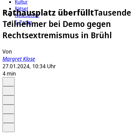
Kultur
Rätsel
Rathausplatz überfüllt
Tausende
Newsletter
Teilnehmer bei Demo gegen
E-Paper
Rechtsextremismus in Brühl
Von
Margret Klose
27.01.2024, 10:34 Uhr
4 min
Auf Google bevorzugen
Anhören
Schrift
Merken
Drucken
Teilen