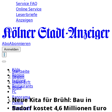
Service FAQ
Online Service
Leserbriefe
Anzeigen
Abo
Abonnieren
Anmelden
Köln
Startseite
Region
Region
Freizeit
Rhein-Erft
Restaurants
Brühl
FC
Panorama
Neue Kita für Brühl: Bau in
Politik
Badorf kostet 4,6 Millionen Euro
Wirtschaft