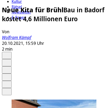
Kultur
Rätsel
Neue Kita für Brühl
Bau in Badorf
Newsletter
kostet 4,6 Millionen Euro
E-Paper
Von
Wolfram Kämpf
20.10.2021, 15:59 Uhr
2 min
Auf Google bevorzugen
Anhören
Schrift
Merken
Drucken
Teilen