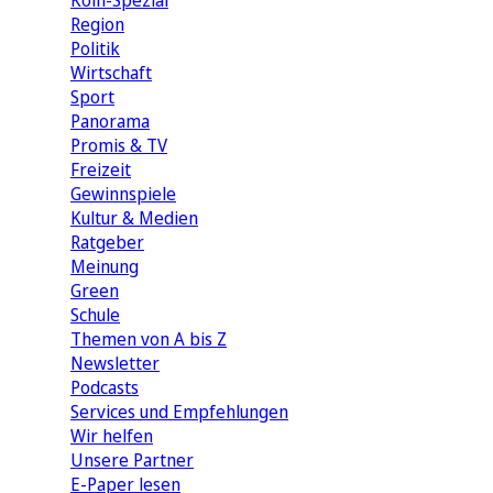
Köln-Spezial
Region
Politik
Wirtschaft
Sport
Panorama
Promis & TV
Freizeit
Gewinnspiele
Kultur & Medien
Ratgeber
Meinung
Green
Schule
Themen von A bis Z
Newsletter
Podcasts
Services und Empfehlungen
Wir helfen
Unsere Partner
E-Paper lesen