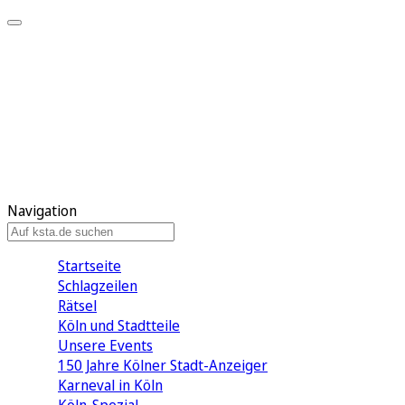
Mein KStA
Meine Artikel
Meine Region
Meine Newsletter
Mein KStA PLUS
Mein E-Paper
Navigation
Startseite
Schlagzeilen
Rätsel
Köln und Stadtteile
Unsere Events
150 Jahre Kölner Stadt-Anzeiger
Karneval in Köln