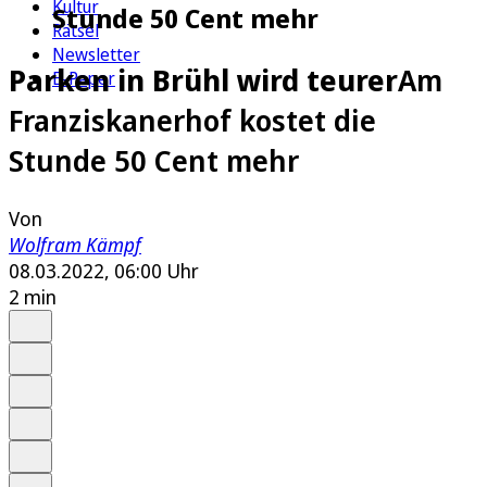
Kultur
Stunde 50 Cent mehr
Rätsel
Newsletter
Parken in Brühl wird teurer
Am
E-Paper
Franziskanerhof kostet die
Stunde 50 Cent mehr
Von
Wolfram Kämpf
08.03.2022, 06:00 Uhr
2 min
Auf Google bevorzugen
Anhören
Schrift
Merken
Drucken
Teilen