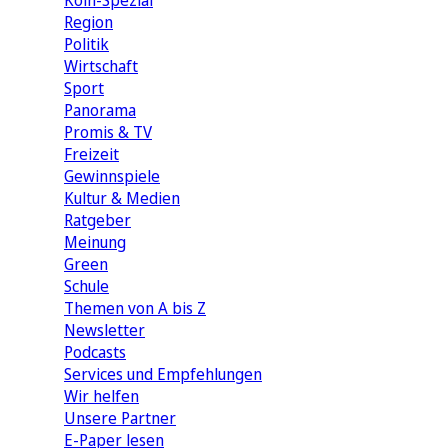
Köln-Spezial
Region
Politik
Wirtschaft
Sport
Panorama
Promis & TV
Freizeit
Gewinnspiele
Kultur & Medien
Ratgeber
Meinung
Green
Schule
Themen von A bis Z
Newsletter
Podcasts
Services und Empfehlungen
Wir helfen
Unsere Partner
E-Paper lesen