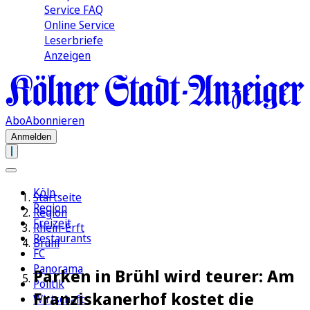
Service FAQ
Online Service
Leserbriefe
Anzeigen
Abo
Abonnieren
Anmelden
Köln
Startseite
Region
Region
Freizeit
Rhein-Erft
Restaurants
Brühl
FC
Panorama
Parken in Brühl wird teurer: Am
Politik
Franziskanerhof kostet die
Wirtschaft