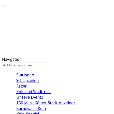
Mein KStA
Meine Artikel
Meine Region
Meine Newsletter
Mein KStA PLUS
Mein E-Paper
Navigation
Startseite
Schlagzeilen
Rätsel
Köln und Stadtteile
Unsere Events
150 Jahre Kölner Stadt-Anzeiger
Karneval in Köln