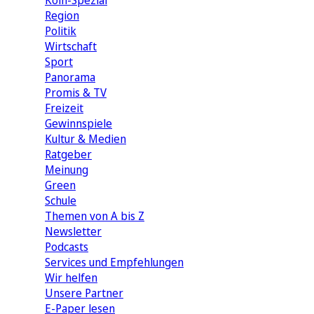
Köln-Spezial
Region
Politik
Wirtschaft
Sport
Panorama
Promis & TV
Freizeit
Gewinnspiele
Kultur & Medien
Ratgeber
Meinung
Green
Schule
Themen von A bis Z
Newsletter
Podcasts
Services und Empfehlungen
Wir helfen
Unsere Partner
E-Paper lesen