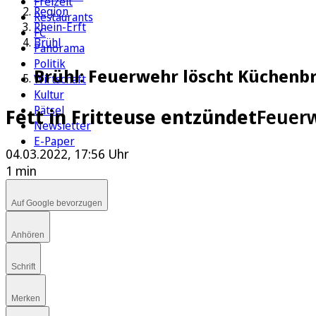
Freizeit
Region
Restaurants
Rhein-Erft
FC
Brühl
Panorama
Politik
Brühl: Feuerwehr löscht Küchenbra
Wirtschaft
Kultur
Rätsel
Fett in Fritteuse entzündet
Feuerw
Newsletter
E-Paper
04.03.2022, 17:56 Uhr
1 min
Auf Google bevorzugen
Anhören
Schrift
Merken