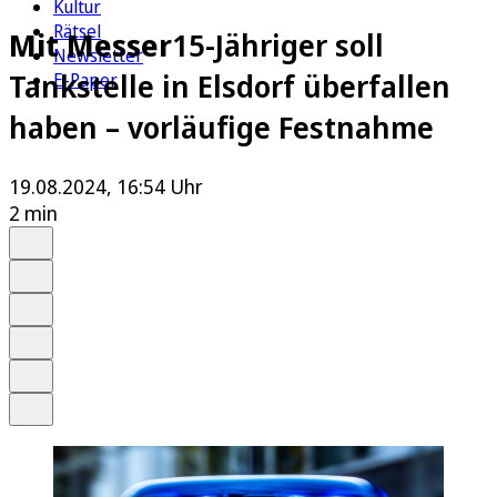
Kultur
Rätsel
Mit Messer
15-Jähriger soll
Newsletter
Tankstelle in Elsdorf überfallen
E-Paper
haben – vorläufige Festnahme
19.08.2024, 16:54 Uhr
2 min
Auf Google bevorzugen
Anhören
Schrift
Merken
Drucken
Teilen