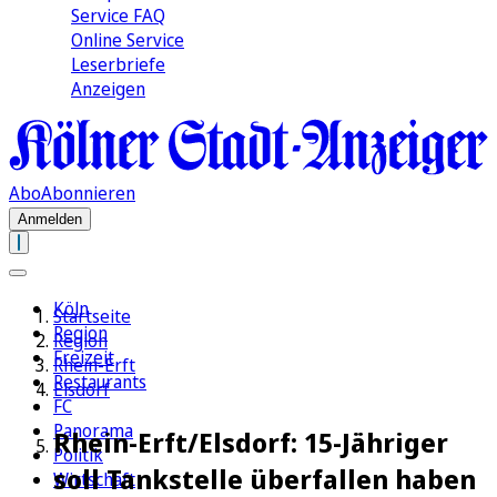
Service FAQ
Online Service
Leserbriefe
Anzeigen
Abo
Abonnieren
Anmelden
Köln
Startseite
Region
Region
Freizeit
Rhein-Erft
Restaurants
Elsdorf
FC
Panorama
Rhein-Erft/Elsdorf: 15-Jähriger
Politik
soll Tankstelle überfallen haben
Wirtschaft