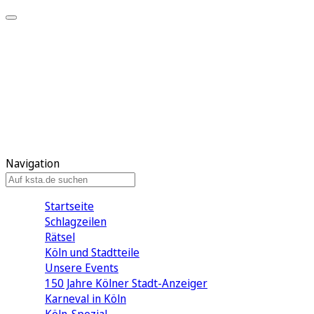
Mein KStA
Meine Artikel
Meine Region
Meine Newsletter
Mein KStA PLUS
Mein E-Paper
Navigation
Startseite
Schlagzeilen
Rätsel
Köln und Stadtteile
Unsere Events
150 Jahre Kölner Stadt-Anzeiger
Karneval in Köln