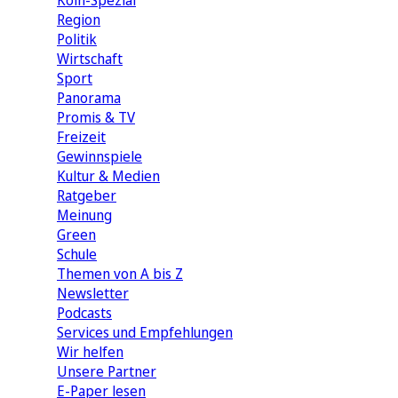
Köln-Spezial
Region
Politik
Wirtschaft
Sport
Panorama
Promis & TV
Freizeit
Gewinnspiele
Kultur & Medien
Ratgeber
Meinung
Green
Schule
Themen von A bis Z
Newsletter
Podcasts
Services und Empfehlungen
Wir helfen
Unsere Partner
E-Paper lesen