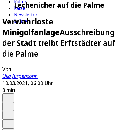
Kultur
Lechenicher auf die Palme
Rätsel
Newsletter
Verwahrloste
E-Paper
Minigolfanlage
Ausschreibung
der Stadt treibt Erftstädter auf
die Palme
Von
Ulla Jürgensonn
10.03.2021, 06:00 Uhr
3 min
Auf Google bevorzugen
Anhören
Schrift
Merken