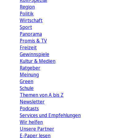
Köln-Spezial
Region
Politik
Wirtschaft
Sport
Panorama
Promis & TV
Freizeit
Gewinnspiele
Kultur & Medien
Ratgeber
Meinung
Green
Schule
Themen von A bis Z
Newsletter
Podcasts
Services und Empfehlungen
Wir helfen
Unsere Partner
E-Paper lesen