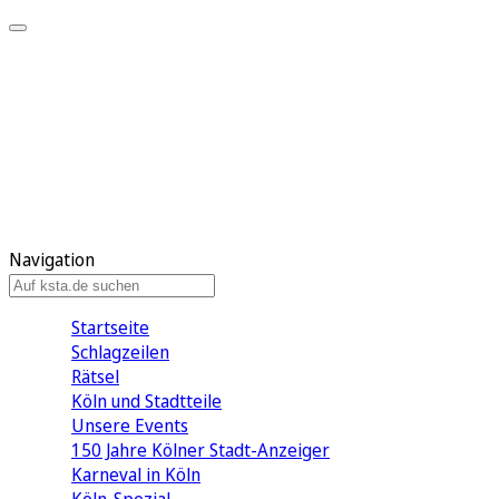
Mein KStA
Meine Artikel
Meine Region
Meine Newsletter
Mein KStA PLUS
Mein E-Paper
Navigation
Startseite
Schlagzeilen
Rätsel
Köln und Stadtteile
Unsere Events
150 Jahre Kölner Stadt-Anzeiger
Karneval in Köln