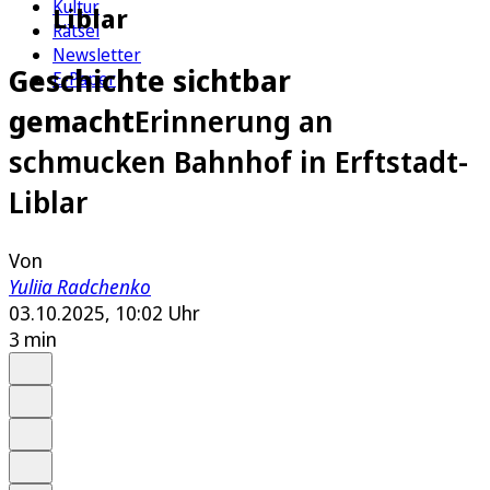
Kultur
Liblar
Rätsel
Newsletter
Geschichte sichtbar
E-Paper
gemacht
Erinnerung an
schmucken Bahnhof in Erftstadt-
Liblar
Von
Yuliia Radchenko
03.10.2025, 10:02 Uhr
3 min
Auf Google bevorzugen
Anhören
Schrift
Merken