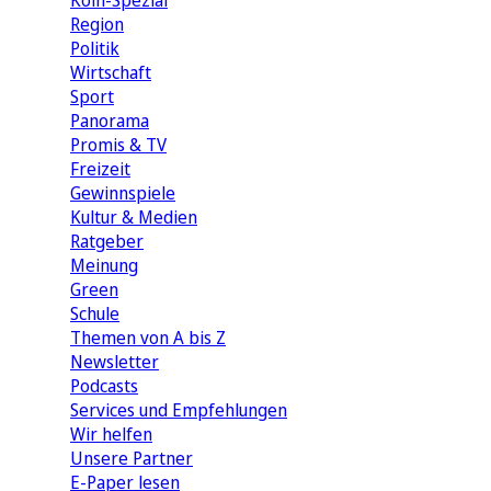
Köln-Spezial
Region
Politik
Wirtschaft
Sport
Panorama
Promis & TV
Freizeit
Gewinnspiele
Kultur & Medien
Ratgeber
Meinung
Green
Schule
Themen von A bis Z
Newsletter
Podcasts
Services und Empfehlungen
Wir helfen
Unsere Partner
E-Paper lesen