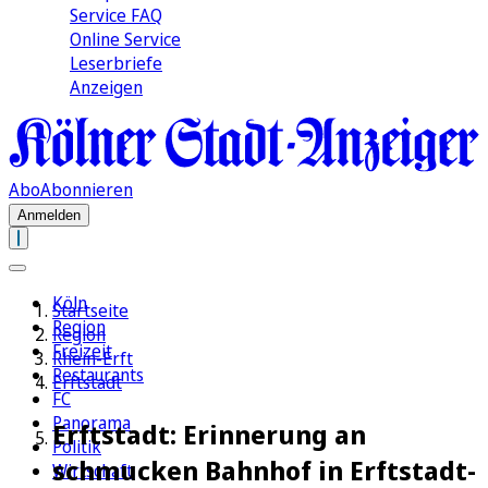
Service FAQ
Online Service
Leserbriefe
Anzeigen
Abo
Abonnieren
Anmelden
Köln
Startseite
Region
Region
Freizeit
Rhein-Erft
Restaurants
Erftstadt
FC
Panorama
Erftstadt: Erinnerung an
Politik
schmucken Bahnhof in Erftstadt-
Wirtschaft