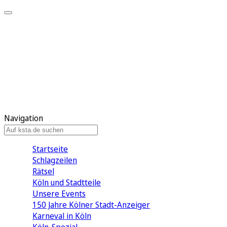
Mein KStA
Meine Artikel
Meine Region
Meine Newsletter
Mein KStA PLUS
Mein E-Paper
Navigation
Startseite
Schlagzeilen
Rätsel
Köln und Stadtteile
Unsere Events
150 Jahre Kölner Stadt-Anzeiger
Karneval in Köln