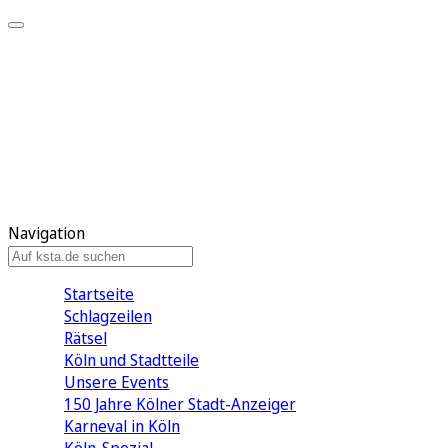
Mein KStA
Meine Artikel
Meine Region
Meine Newsletter
Mein KStA PLUS
Mein E-Paper
Navigation
Startseite
Schlagzeilen
Rätsel
Köln und Stadtteile
Unsere Events
150 Jahre Kölner Stadt-Anzeiger
Karneval in Köln