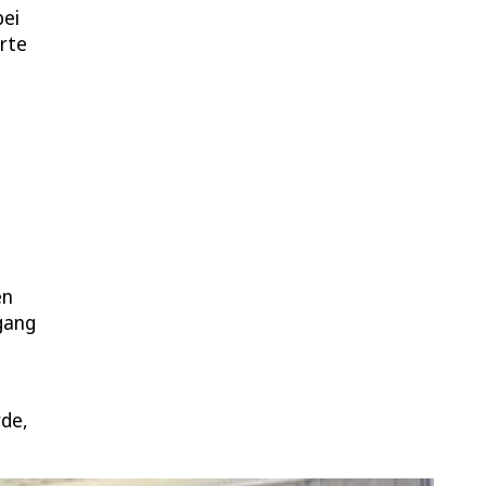
bei
rte
en
rgang
rde,