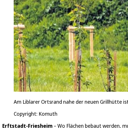
Am Liblarer Ortsrand nahe der neuen Grillhütte 
Copyright: Komuth
Erftstadt-Friesheim
– Wo Flächen bebaut werden, muss 