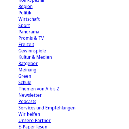
Köln-Spezial
Region
Politik
Wirtschaft
Sport
Panorama
Promis & TV
Freizeit
Gewinnspiele
Kultur & Medien
Ratgeber
Meinung
Green
Schule
Themen von A bis Z
Newsletter
Podcasts
Services und Empfehlungen
Wir helfen
Unsere Partner
E-Paper lesen