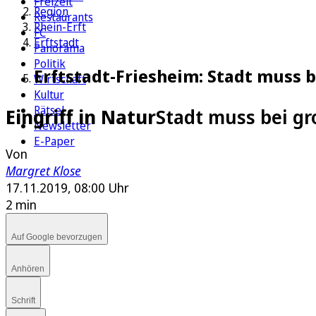
Freizeit
Region
Restaurants
Rhein-Erft
FC
Erftstadt
Panorama
Politik
Erftstadt-Friesheim: Stadt muss 
Wirtschaft
Kultur
Rätsel
Eingriff in Natur
Stadt muss bei g
Newsletter
E-Paper
Von
Margret Klose
17.11.2019, 08:00 Uhr
2 min
Auf Google bevorzugen
Anhören
Schrift