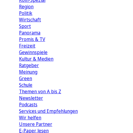
Köln-Spezial
Region
Politik
Wirtschaft
Sport
Panorama
Promis & TV
Freizeit
Gewinnspiele
Kultur & Medien
Ratgeber
Meinung
Green
Schule
Themen von A bis Z
Newsletter
Podcasts
Services und Empfehlungen
Wir helfen
Unsere Partner
E-Paper lesen