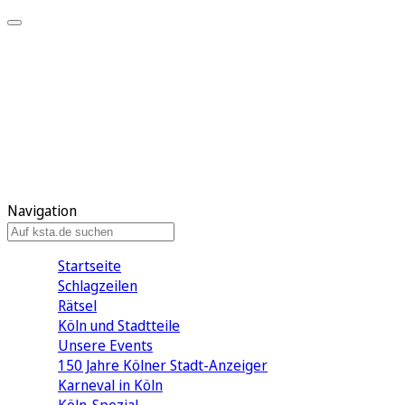
Mein KStA
Meine Artikel
Meine Region
Meine Newsletter
Mein KStA PLUS
Mein E-Paper
Navigation
Startseite
Schlagzeilen
Rätsel
Köln und Stadtteile
Unsere Events
150 Jahre Kölner Stadt-Anzeiger
Karneval in Köln