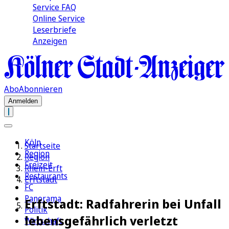
Service FAQ
Online Service
Leserbriefe
Anzeigen
Abo
Abonnieren
Anmelden
Köln
Startseite
Region
Region
Freizeit
Rhein-Erft
Restaurants
Erftstadt
FC
Panorama
Erftstadt: Radfahrerin bei Unfall
Politik
lebensgefährlich verletzt
Wirtschaft