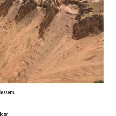
Blessem.
lder