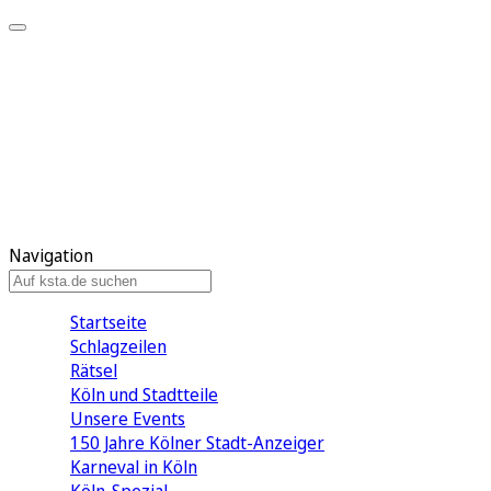
Mein KStA
Meine Artikel
Meine Region
Meine Newsletter
Mein KStA PLUS
Mein E-Paper
Navigation
Startseite
Schlagzeilen
Rätsel
Köln und Stadtteile
Unsere Events
150 Jahre Kölner Stadt-Anzeiger
Karneval in Köln