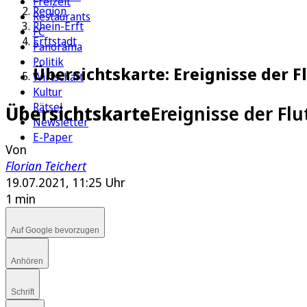
Freizeit
Region
Restaurants
Rhein-Erft
FC
Erftstadt
Panorama
Politik
Übersichtskarte: Ereignisse der F
Wirtschaft
Kultur
Rätsel
Übersichtskarte
Ereignisse der Flu
Newsletter
E-Paper
Von
Florian Teichert
19.07.2021, 11:25 Uhr
1 min
Auf Google bevorzugen
Anhören
Schrift