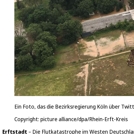
Ein Foto, das die Bezirksregierung Köln über Twit
Copyright: picture alliance/dpa/Rhein-Erft-Kreis
Erftstadt
– Die Flutkatastrophe im Westen Deutschlan