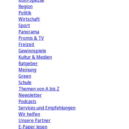
Köln-Spezial
Region
Politik
Wirtschaft
Sport
Panorama
Promis & TV
Freizeit
Gewinnspiele
Kultur & Medien
Ratgeber
Meinung
Green
Schule
Themen von A bis Z
Newsletter
Podcasts
Services und Empfehlungen
Wir helfen
Unsere Partner
E-Paper lesen