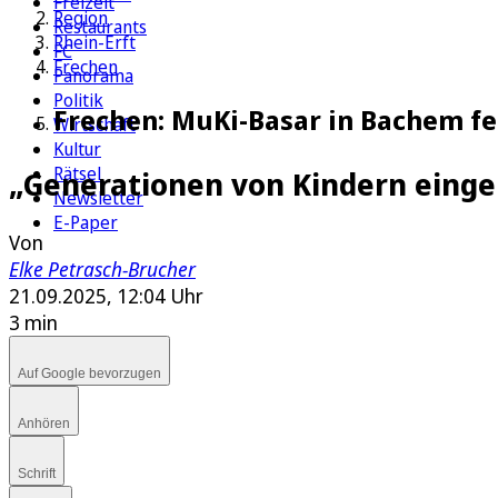
Freizeit
Region
Restaurants
Rhein-Erft
FC
Frechen
Panorama
Politik
Frechen: MuKi-Basar in Bachem fei
Wirtschaft
Kultur
Rätsel
„Generationen von Kindern einge
Newsletter
E-Paper
Von
Elke Petrasch-Brucher
21.09.2025, 12:04 Uhr
3 min
Auf Google bevorzugen
Anhören
Schrift