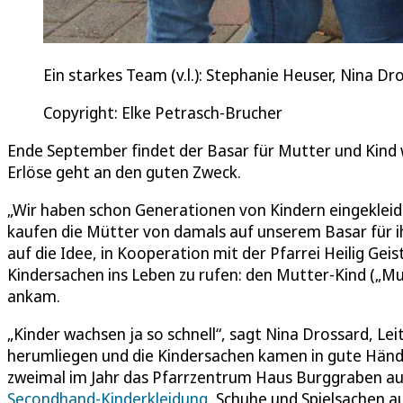
Ein starkes Team (v.l.): Stephanie Heuser, Nina Dr
Copyright: Elke Petrasch-Brucher
Ende September findet der Basar für Mutter und Kind 
Erlöse geht an den guten Zweck.
„Wir haben schon Generationen von Kindern eingekleid
kaufen die Mütter von damals auf unserem Basar für i
auf die Idee, in Kooperation mit der Pfarrei Heilig Gei
Kindersachen ins Leben zu rufen: den Mutter-Kind („MuKi
ankam.
„Kinder wachsen ja so schnell“, sagt Nina Drossard, L
herumliegen und die Kindersachen kamen in gute Hände
zweimal im Jahr das Pfarrzentrum Haus Burggraben aus
Secondhand-Kinderkleidung
, Schuhe und Spielsachen a