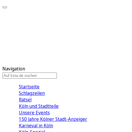
Mein KStA
Meine Artikel
Meine Region
Meine Newsletter
Mein KStA PLUS
Mein E-Paper
Navigation
Startseite
Schlagzeilen
Rätsel
Köln und Stadtteile
Unsere Events
150 Jahre Kölner Stadt-Anzeiger
Karneval in Köln