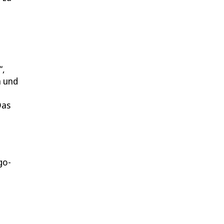
“,
n und
Das
go-