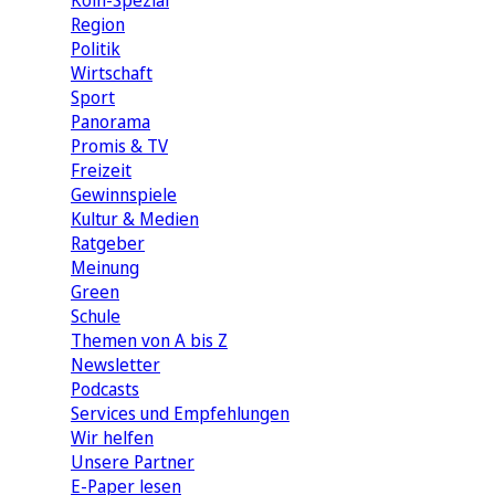
Köln-Spezial
Region
Politik
Wirtschaft
Sport
Panorama
Promis & TV
Freizeit
Gewinnspiele
Kultur & Medien
Ratgeber
Meinung
Green
Schule
Themen von A bis Z
Newsletter
Podcasts
Services und Empfehlungen
Wir helfen
Unsere Partner
E-Paper lesen