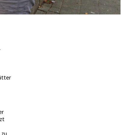
r
e
ütter
er
zt
 zu