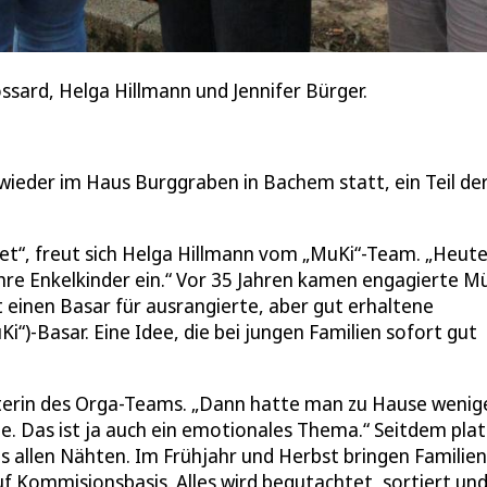
ossard, Helga Hillmann und Jennifer Bürger.
wieder im Haus Burggraben in Bachem statt, ein Teil de
et“, freut sich Helga Hillmann vom „MuKi“-Team. „Heut
hre Enkelkinder ein.“ Vor 35 Jahren kamen engagierte M
st einen Basar für ausrangierte, aber gut erhaltene
“)-Basar. Eine Idee, die bei jungen Familien sofort gut
eiterin des Orga-Teams. „Dann hatte man zu Hause wenig
. Das ist ja auch ein emotionales Thema.“ Seitdem plat
 allen Nähten. Im Frühjahr und Herbst bringen Familien
uf Kommisionsbasis. Alles wird begutachtet, sortiert und