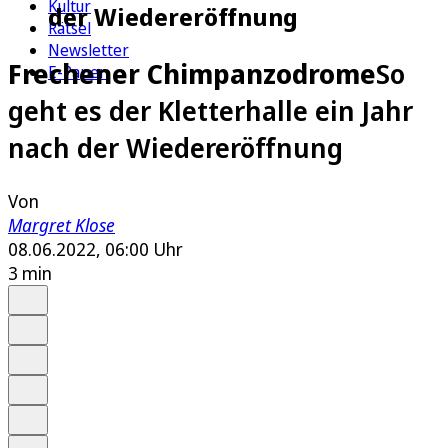
Kultur
der Wiedereröffnung
Rätsel
Newsletter
Frechener Chimpanzodrome
So
E-Paper
geht es der Kletterhalle ein Jahr
nach der Wiedereröffnung
Von
Margret Klose
08.06.2022, 06:00 Uhr
3 min
Auf Google bevorzugen
Anhören
Schrift
Merken
Drucken
Teilen