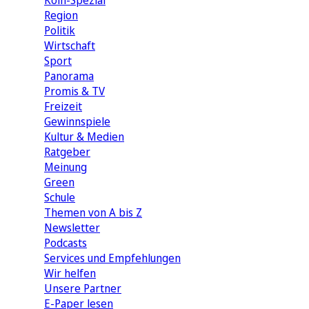
Köln-Spezial
Region
Politik
Wirtschaft
Sport
Panorama
Promis & TV
Freizeit
Gewinnspiele
Kultur & Medien
Ratgeber
Meinung
Green
Schule
Themen von A bis Z
Newsletter
Podcasts
Services und Empfehlungen
Wir helfen
Unsere Partner
E-Paper lesen