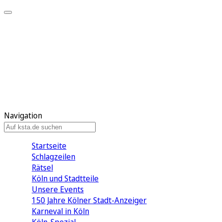
Mein KStA
Meine Artikel
Meine Region
Meine Newsletter
Mein KStA PLUS
Mein E-Paper
Navigation
Startseite
Schlagzeilen
Rätsel
Köln und Stadtteile
Unsere Events
150 Jahre Kölner Stadt-Anzeiger
Karneval in Köln