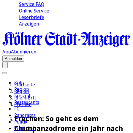
Service FAQ
Online Service
Leserbriefe
Anzeigen
Abo
Abonnieren
Anmelden
Köln
Startseite
Region
Region
Freizeit
Rhein-Erft
Restaurants
Frechen
FC
Panorama
Frechen: So geht es dem
Politik
Chimpanzodrome ein Jahr nach
Wirtschaft