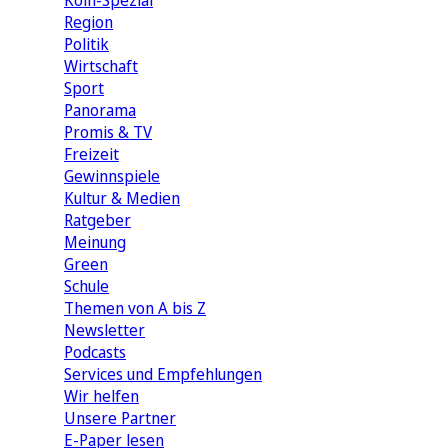
Köln-Spezial
Region
Politik
Wirtschaft
Sport
Panorama
Promis & TV
Freizeit
Gewinnspiele
Kultur & Medien
Ratgeber
Meinung
Green
Schule
Themen von A bis Z
Newsletter
Podcasts
Services und Empfehlungen
Wir helfen
Unsere Partner
E-Paper lesen