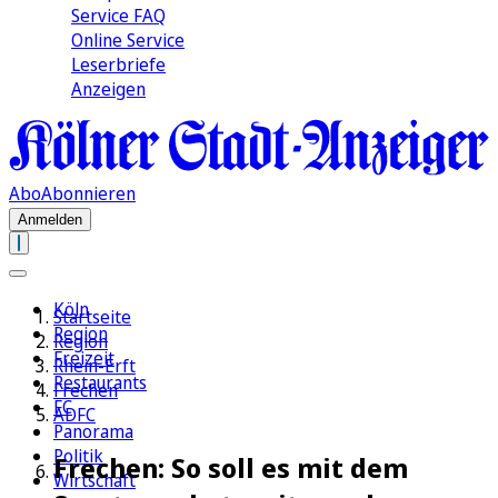
Service FAQ
Online Service
Leserbriefe
Anzeigen
Abo
Abonnieren
Anmelden
Köln
Startseite
Region
Region
Freizeit
Rhein-Erft
Restaurants
Frechen
FC
ADFC
Panorama
Politik
Frechen: So soll es mit dem
Wirtschaft