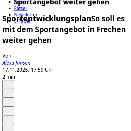
Sportangebot weiter gehen
Kultur
Rätsel
Newsletter
Sportentwicklungsplan
So soll es
E-Paper
mit dem Sportangebot in Frechen
weiter gehen
Von
Alexa Jansen
17.11.2025, 17:59 Uhr
2 min
Auf Google bevorzugen
Anhören
Schrift
Merken
Drucken
Teilen