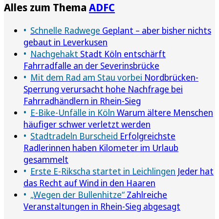
Alles zum Thema
ADFC
Schnelle Radwege
Geplant – aber bisher nichts
gebaut in Leverkusen
Nachgehakt
Stadt Köln entschärft
Fahrradfalle an der Severinsbrücke
Mit dem Rad am Stau vorbei
Nordbrücken-
Sperrung verursacht hohe Nachfrage bei
Fahrradhändlern in Rhein-Sieg
E-Bike-Unfälle in Köln
Warum ältere Menschen
häufiger schwer verletzt werden
Stadtradeln Burscheid
Erfolgreichste
Radlerinnen haben Kilometer im Urlaub
gesammelt
Erste E-Rikscha startet in Leichlingen
Jeder hat
das Recht auf Wind in den Haaren
„Wegen der Bullenhitze“
Zahlreiche
Veranstaltungen in Rhein-Sieg abgesagt