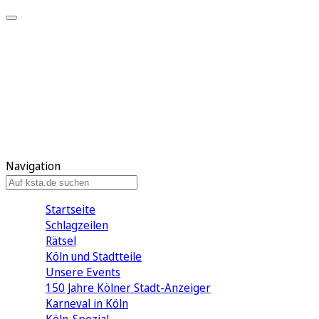
Mein KStA
Meine Artikel
Meine Region
Meine Newsletter
Mein KStA PLUS
Mein E-Paper
Navigation
Startseite
Schlagzeilen
Rätsel
Köln und Stadtteile
Unsere Events
150 Jahre Kölner Stadt-Anzeiger
Karneval in Köln