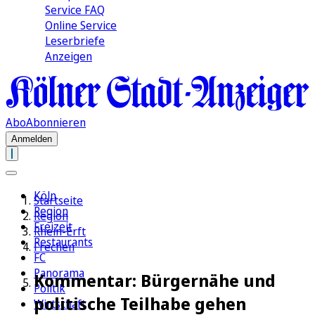
Service FAQ
Online Service
Leserbriefe
Anzeigen
Abo
Abonnieren
Anmelden
Köln
Startseite
Region
Region
Freizeit
Rhein-Erft
Restaurants
Frechen
FC
Panorama
Kommentar: Bürgernähe und
Politik
politische Teilhabe gehen
Wirtschaft