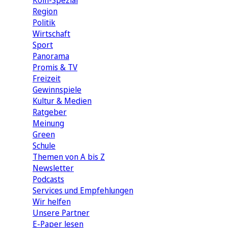
Köln-Spezial
Region
Politik
Wirtschaft
Sport
Panorama
Promis & TV
Freizeit
Gewinnspiele
Kultur & Medien
Ratgeber
Meinung
Green
Schule
Themen von A bis Z
Newsletter
Podcasts
Services und Empfehlungen
Wir helfen
Unsere Partner
E-Paper lesen