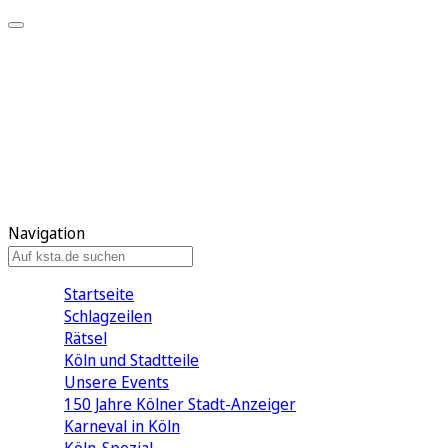
Mein KStA
Meine Artikel
Meine Region
Meine Newsletter
Mein KStA PLUS
Mein E-Paper
Navigation
Startseite
Schlagzeilen
Rätsel
Köln und Stadtteile
Unsere Events
150 Jahre Kölner Stadt-Anzeiger
Karneval in Köln