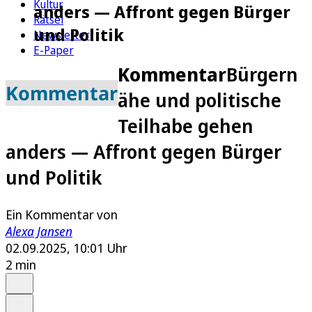
Kultur
anders — Affront gegen Bürger
Rätsel
und Politik
Newsletter
E-Paper
Kommentar
Bürgern
Kommentar
ähe und politische
Teilhabe gehen
anders — Affront gegen Bürger
und Politik
Ein Kommentar von
Alexa Jansen
02.09.2025, 10:01 Uhr
2 min
Auf Google bevorzugen
Anhören