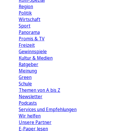
Köln-Spezial
Region
Politik
Wirtschaft
Sport
Panorama
Promis & TV
Freizeit
Gewinnspiele
Kultur & Medien
Ratgeber
Meinung
Green
Schule
Themen von A bis Z
Newsletter
Podcasts
Services und Empfehlungen
Wir helfen
Unsere Partner
E-Paper lesen