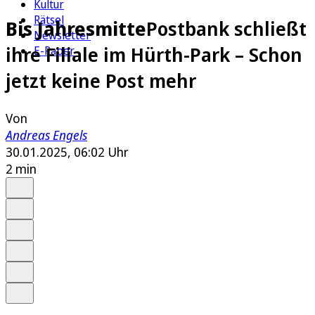
Kultur
Rätsel
Bis Jahresmitte
Postbank schließt
Newsletter
ihre Filiale im Hürth-Park – Schon
E-Paper
jetzt keine Post mehr
Von
Andreas Engels
30.01.2025, 06:02 Uhr
2 min
Auf Google bevorzugen
Anhören
Schrift
Merken
Drucken
Teilen