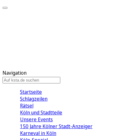
Mein KStA
Meine Artikel
Meine Region
Meine Newsletter
Mein KStA PLUS
Mein E-Paper
Navigation
Startseite
Schlagzeilen
Rätsel
Köln und Stadtteile
Unsere Events
150 Jahre Kölner Stadt-Anzeiger
Karneval in Köln