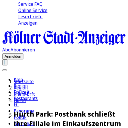
Service FAQ
Online Service
Leserbriefe
Anzeigen
Abo
Abonnieren
Anmelden
Köln
Startseite
Region
Region
Freizeit
Rhein-Erft
Restaurants
Hürth
FC
Panorama
Hürth Park: Postbank schließt
Politik
ihre Filiale im Einkaufszentrum
Wirtschaft