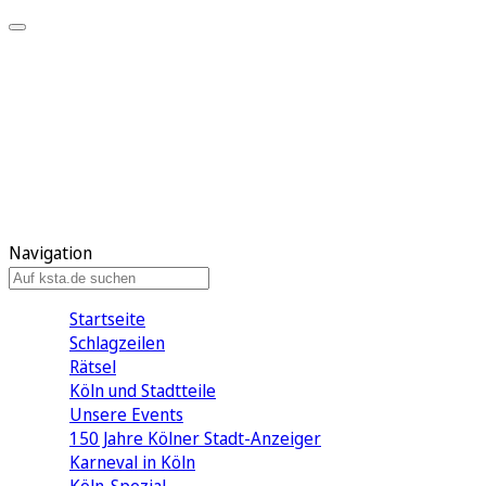
Mein KStA
Meine Artikel
Meine Region
Meine Newsletter
Mein KStA PLUS
Mein E-Paper
Navigation
Startseite
Schlagzeilen
Rätsel
Köln und Stadtteile
Unsere Events
150 Jahre Kölner Stadt-Anzeiger
Karneval in Köln