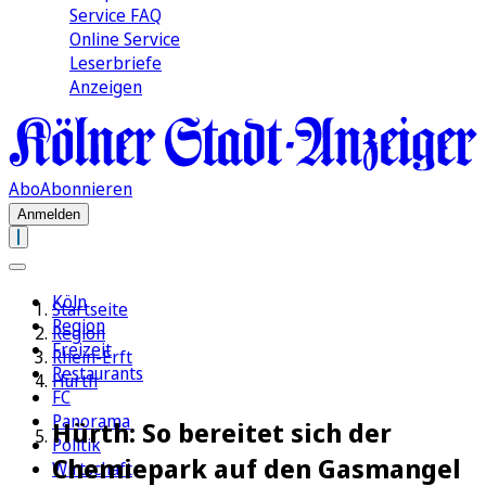
Service FAQ
Online Service
Leserbriefe
Anzeigen
Abo
Abonnieren
Anmelden
Köln
Startseite
Region
Region
Freizeit
Rhein-Erft
Restaurants
Hürth
FC
Panorama
Hürth: So bereitet sich der
Politik
Chemiepark auf den Gasmangel
Wirtschaft