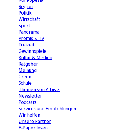
Köln-Spezial
Region
Politik
Wirtschaft
Sport
Panorama
Promis & TV
Freizeit
Gewinnspiele
Kultur & Medien
Ratgeber
Meinung
Green
Schule
Themen von A bis Z
Newsletter
Podcasts
Services und Empfehlungen
Wir helfen
Unsere Partner
E-Paper lesen