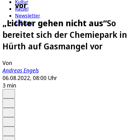
Kultur
vor
Rätsel
Newsletter
„Lichter gehen nicht aus“
So
E-Paper
bereitet sich der Chemiepark in
Hürth auf Gasmangel vor
Von
Andreas Engels
06.08.2022, 08:00 Uhr
3 min
Auf Google bevorzugen
Anhören
Schrift
Merken
Drucken
Teilen