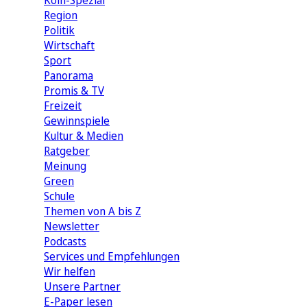
Köln-Spezial
Region
Politik
Wirtschaft
Sport
Panorama
Promis & TV
Freizeit
Gewinnspiele
Kultur & Medien
Ratgeber
Meinung
Green
Schule
Themen von A bis Z
Newsletter
Podcasts
Services und Empfehlungen
Wir helfen
Unsere Partner
E-Paper lesen