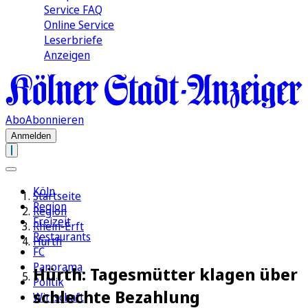
Service FAQ
Online Service
Leserbriefe
Anzeigen
Abo
Abonnieren
Anmelden
Köln
Startseite
Region
Region
Freizeit
Rhein-Erft
Restaurants
Hürth
FC
Panorama
Hürth: Tagesmütter klagen über
Politik
schlechte Bezahlung
Wirtschaft