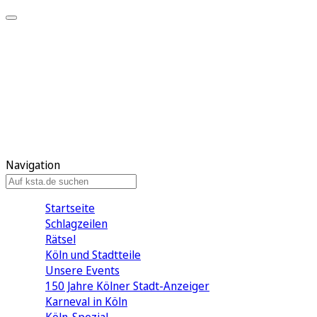
Mein KStA
Meine Artikel
Meine Region
Meine Newsletter
Mein KStA PLUS
Mein E-Paper
Navigation
Startseite
Schlagzeilen
Rätsel
Köln und Stadtteile
Unsere Events
150 Jahre Kölner Stadt-Anzeiger
Karneval in Köln