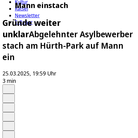
Kultur
Mann einstach
Rätsel
Newsletter
Gründe weiter
E-Paper
unklar
Abgelehnter Asylbewerber
stach am Hürth-Park auf Mann
ein
25.03.2025, 19:59 Uhr
3 min
Auf Google bevorzugen
Anhören
Schrift
Merken
Drucken
Teilen