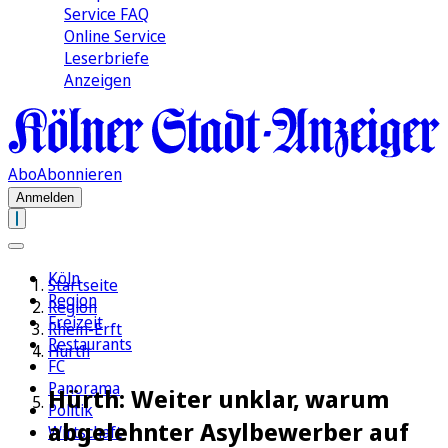
Service FAQ
Online Service
Leserbriefe
Anzeigen
Abo
Abonnieren
Anmelden
Köln
Startseite
Region
Region
Freizeit
Rhein-Erft
Restaurants
Hürth
FC
Panorama
Hürth: Weiter unklar, warum
Politik
abgelehnter Asylbewerber auf
Wirtschaft