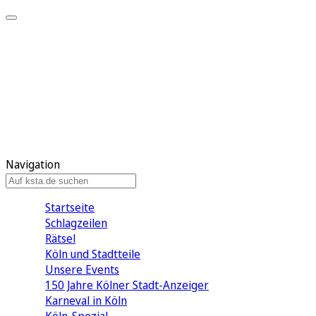
Mein KStA
Meine Artikel
Meine Region
Meine Newsletter
Mein KStA PLUS
Mein E-Paper
Navigation
Startseite
Schlagzeilen
Rätsel
Köln und Stadtteile
Unsere Events
150 Jahre Kölner Stadt-Anzeiger
Karneval in Köln