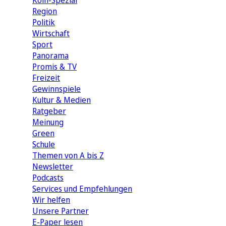
Köln-Spezial
Region
Politik
Wirtschaft
Sport
Panorama
Promis & TV
Freizeit
Gewinnspiele
Kultur & Medien
Ratgeber
Meinung
Green
Schule
Themen von A bis Z
Newsletter
Podcasts
Services und Empfehlungen
Wir helfen
Unsere Partner
E-Paper lesen