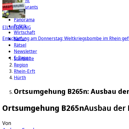
Freizeit
Restaurants
FC
Panorama
Politik
EILMELDUNG
Wirtschaft
Entschärfung am Donnerstag: Weltkriegsbombe im Rhein gef
Kultur
Rätsel
Newsletter
E-Paper
Startseite
Region
Rhein-Erft
Hürth
Ortsumgehung B265n: Ausbau der
Ortsumgehung B265n
Ausbau der 
Von