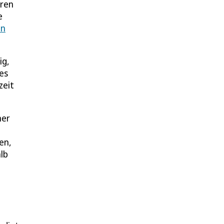
uren
e
on
ig,
es
zeit
ner
en,
lb