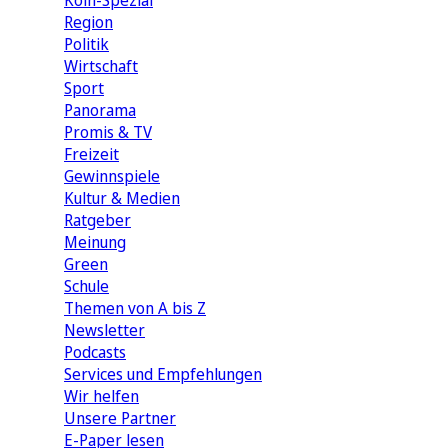
Köln-Spezial
Region
Politik
Wirtschaft
Sport
Panorama
Promis & TV
Freizeit
Gewinnspiele
Kultur & Medien
Ratgeber
Meinung
Green
Schule
Themen von A bis Z
Newsletter
Podcasts
Services und Empfehlungen
Wir helfen
Unsere Partner
E-Paper lesen