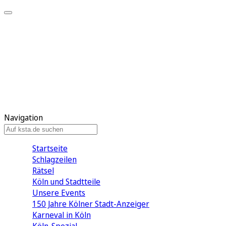
Mein KStA
Meine Artikel
Meine Region
Meine Newsletter
Mein KStA PLUS
Mein E-Paper
Navigation
Startseite
Schlagzeilen
Rätsel
Köln und Stadtteile
Unsere Events
150 Jahre Kölner Stadt-Anzeiger
Karneval in Köln