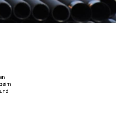
ken
 beim
 und