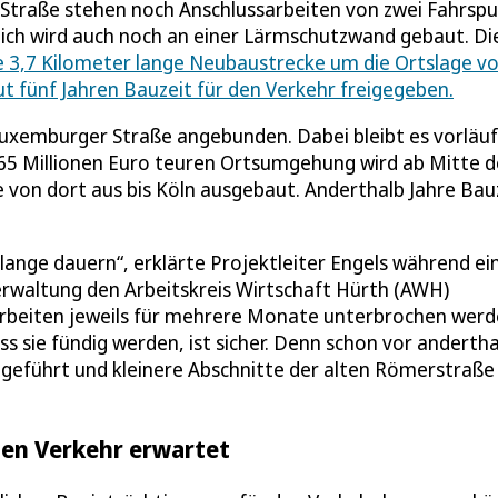
r Straße stehen noch Anschlussarbeiten von zwei Fahrsp
eich wird auch noch an einer Lärmschutzwand gebaut. Di
e 3,7 Kilometer lange Neubaustrecke um die Ortslage v
 fünf Jahren Bauzeit für den Verkehr freigegeben.
 Luxemburger Straße angebunden. Dabei bleibt es vorläuf
65 Millionen Euro teuren Ortsumgehung wird ab Mitte d
 von dort aus bis Köln ausgebaut. Anderthalb Jahre Bau
ange dauern“, erklärte Projektleiter Engels während ei
rwaltung den Arbeitskreis Wirtschaft Hürth (AWH)
arbeiten jeweils für mehrere Monate unterbrochen werd
 sie fündig werden, ist sicher. Denn schon vor andertha
geführt und kleinere Abschnitte der alten Römerstraße
den Verkehr erwartet