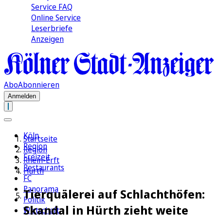
Service FAQ
Online Service
Leserbriefe
Anzeigen
Abo
Abonnieren
Anmelden
Köln
Startseite
Region
Region
Freizeit
Rhein-Erft
Restaurants
Hürth
FC
Panorama
Tierquälerei auf Schlachthöfen:
Politik
Skandal in Hürth zieht weite
Wirtschaft