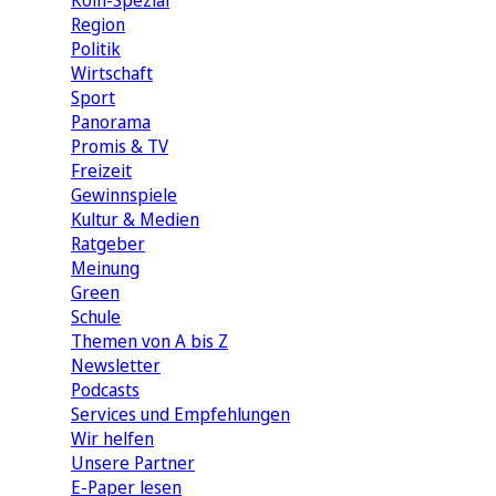
Köln-Spezial
Region
Politik
Wirtschaft
Sport
Panorama
Promis & TV
Freizeit
Gewinnspiele
Kultur & Medien
Ratgeber
Meinung
Green
Schule
Themen von A bis Z
Newsletter
Podcasts
Services und Empfehlungen
Wir helfen
Unsere Partner
E-Paper lesen