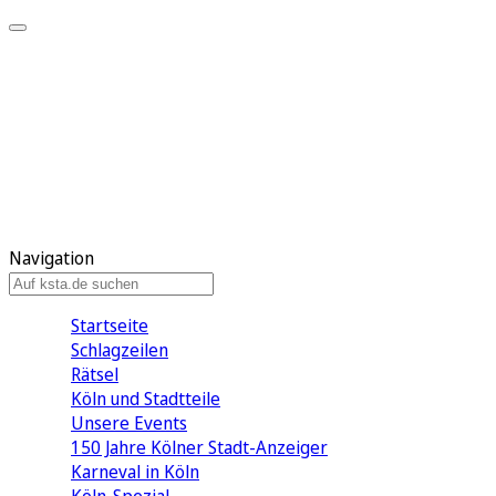
Mein KStA
Meine Artikel
Meine Region
Meine Newsletter
Mein KStA PLUS
Mein E-Paper
Navigation
Startseite
Schlagzeilen
Rätsel
Köln und Stadtteile
Unsere Events
150 Jahre Kölner Stadt-Anzeiger
Karneval in Köln