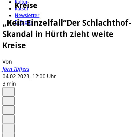
Kultur
Kreise
Rätsel
Newsletter
„Kein Einzelfall“
Der Schlachthof-
E-Paper
Skandal in Hürth zieht weite
Kreise
Von
Jörn Tüffers
04.02.2023, 12:00 Uhr
3 min
Auf Google bevorzugen
Anhören
Schrift
Merken
Drucken
Teilen