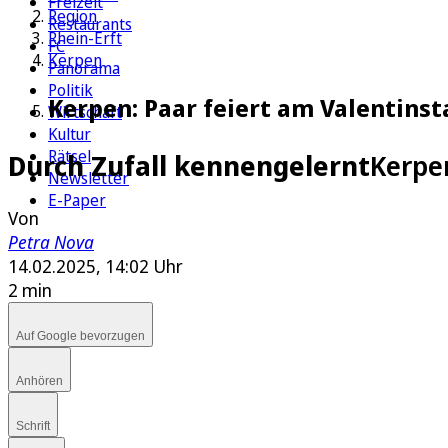
Freizeit
Region
Restaurants
Rhein-Erft
FC
Kerpen
Panorama
Politik
Kerpen: Paar feiert am Valentins
Wirtschaft
Kultur
Rätsel
Durch Zufall kennengelernt
Kerpe
Newsletter
E-Paper
Von
Petra Nova
14.02.2025, 14:02 Uhr
2 min
Auf Google bevorzugen
Anhören
Schrift