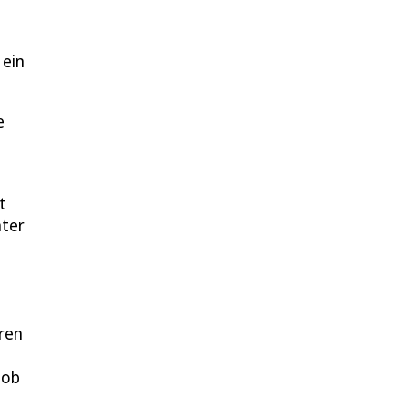
 ein
e
t
hter
hren
 ob