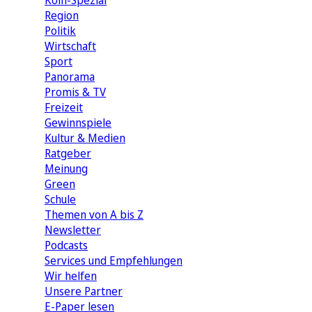
Köln-Spezial
Region
Politik
Wirtschaft
Sport
Panorama
Promis & TV
Freizeit
Gewinnspiele
Kultur & Medien
Ratgeber
Meinung
Green
Schule
Themen von A bis Z
Newsletter
Podcasts
Services und Empfehlungen
Wir helfen
Unsere Partner
E-Paper lesen