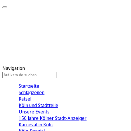
Mein KStA
Meine Artikel
Meine Region
Meine Newsletter
Mein KStA PLUS
Mein E-Paper
Navigation
Startseite
Schlagzeilen
Rätsel
Köln und Stadtteile
Unsere Events
150 Jahre Kölner Stadt-Anzeiger
Karneval in Köln