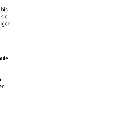
 bis
 sie
igen.
hule
n
en