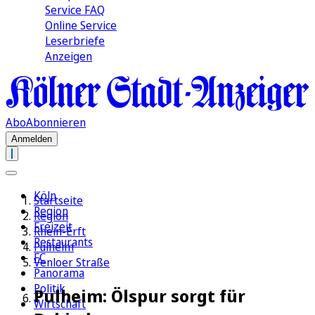
Service FAQ
Online Service
Leserbriefe
Anzeigen
Abo
Abonnieren
Anmelden
Köln
Startseite
Region
Region
Freizeit
Rhein-Erft
Restaurants
Pulheim
FC
Venloer Straße
Panorama
Politik
Pulheim: Ölspur sorgt für
Wirtschaft