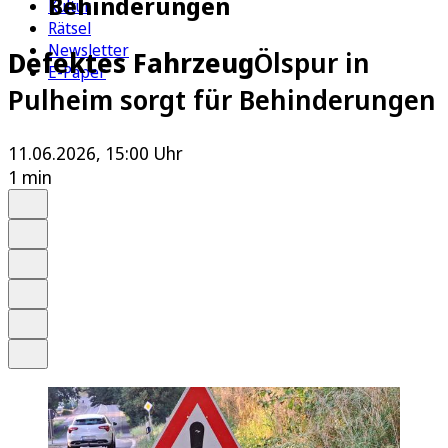
Behinderungen
Kultur
Rätsel
Newsletter
Defektes Fahrzeug
Ölspur in
E-Paper
Pulheim sorgt für Behinderungen
11.06.2026, 15:00 Uhr
1 min
Auf Google bevorzugen
Anhören
Schrift
Merken
Drucken
Teilen