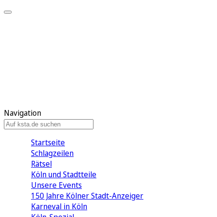
Mein KStA
Meine Artikel
Meine Region
Meine Newsletter
Mein KStA PLUS
Mein E-Paper
Navigation
Startseite
Schlagzeilen
Rätsel
Köln und Stadtteile
Unsere Events
150 Jahre Kölner Stadt-Anzeiger
Karneval in Köln