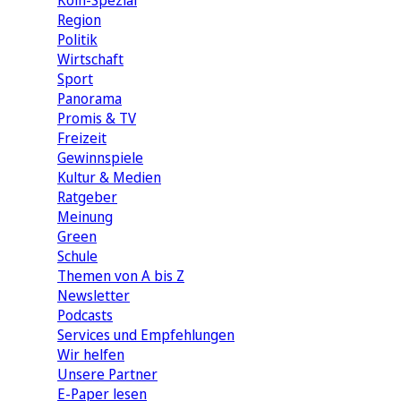
Köln-Spezial
Region
Politik
Wirtschaft
Sport
Panorama
Promis & TV
Freizeit
Gewinnspiele
Kultur & Medien
Ratgeber
Meinung
Green
Schule
Themen von A bis Z
Newsletter
Podcasts
Services und Empfehlungen
Wir helfen
Unsere Partner
E-Paper lesen