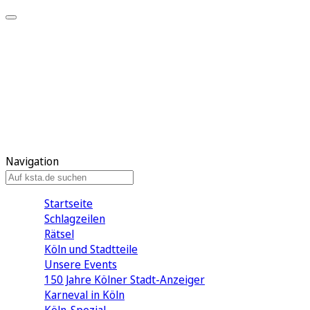
Mein KStA
Meine Artikel
Meine Region
Meine Newsletter
Mein KStA PLUS
Mein E-Paper
Navigation
Startseite
Schlagzeilen
Rätsel
Köln und Stadtteile
Unsere Events
150 Jahre Kölner Stadt-Anzeiger
Karneval in Köln