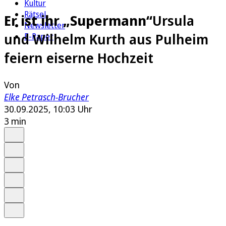
Kultur
Rätsel
Er ist ihr „Supermann“
Ursula
Newsletter
und Wilhelm Kurth aus Pulheim
E-Paper
feiern eiserne Hochzeit
Von
Elke Petrasch-Brucher
30.09.2025, 10:03 Uhr
3 min
Auf Google bevorzugen
Anhören
Schrift
Merken
Drucken
Teilen