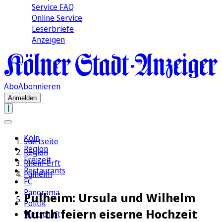
Service FAQ
Online Service
Leserbriefe
Anzeigen
Abo
Abonnieren
Anmelden
Köln
Startseite
Region
Region
Freizeit
Rhein-Erft
Restaurants
Pulheim
FC
Panorama
Pulheim: Ursula und Wilhelm
Politik
Kurth feiern eiserne Hochzeit
Wirtschaft