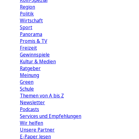
Köln-Spezial
Region
Politik
Wirtschaft
Sport
Panorama
Promis & TV
Freizeit
Gewinnspiele
Kultur & Medien
Ratgeber
Meinung
Green
Schule
Themen von A bis Z
Newsletter
Podcasts
Services und Empfehlungen
Wir helfen
Unsere Partner
E-Paper lesen