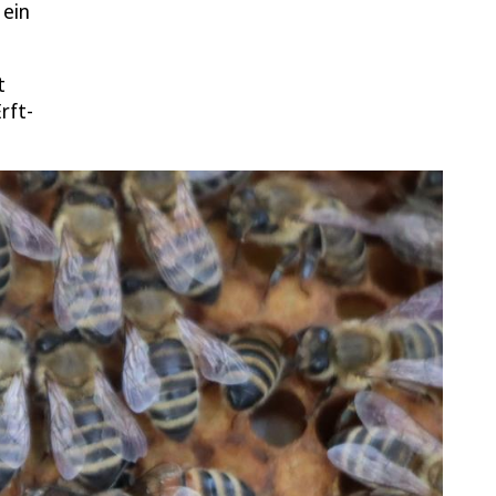
 ein
t
rft-