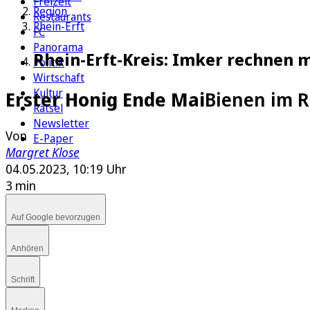
Freizeit
Region
Restaurants
Rhein-Erft
FC
Panorama
Rhein-Erft-Kreis: Imker rechnen 
Politik
Wirtschaft
Kultur
Erster Honig Ende Mai
Bienen im R
Rätsel
Newsletter
Von
E-Paper
Margret Klose
04.05.2023, 10:19 Uhr
3 min
Auf Google bevorzugen
Anhören
Schrift