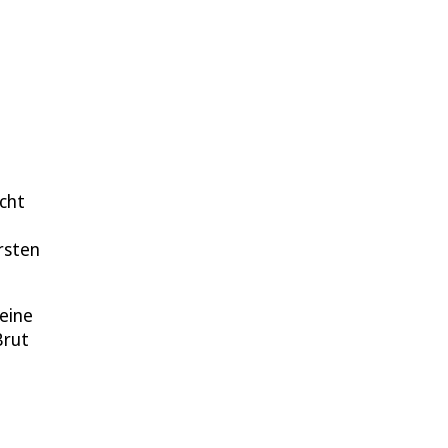
cht
rsten
Seine
Brut