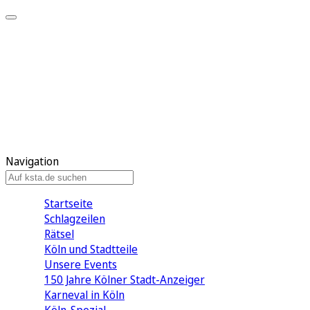
Mein KStA
Meine Artikel
Meine Region
Meine Newsletter
Mein KStA PLUS
Mein E-Paper
Navigation
Startseite
Schlagzeilen
Rätsel
Köln und Stadtteile
Unsere Events
150 Jahre Kölner Stadt-Anzeiger
Karneval in Köln