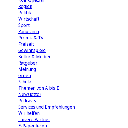
Köln-Spezial
Region
Politik
Wirtschaft
Sport
Panorama
Promis & TV
Freizeit
Gewinnspiele
Kultur & Medien
Ratgeber
Meinung
Green
Schule
Themen von A bis Z
Newsletter
Podcasts
Services und Empfehlungen
Wir helfen
Unsere Partner
E-Paper lesen