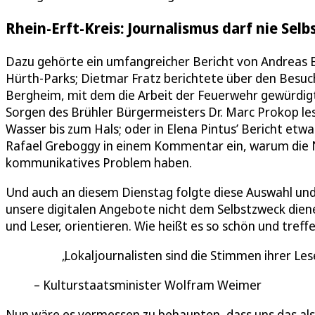
Rhein-Erft-Kreis: Journalismus darf nie Selb
Dazu gehörte ein umfangreicher Bericht von Andreas E
Hürth-Parks; Dietmar Fratz berichtete über den Besuch
Bergheim, mit dem die Arbeit der Feuerwehr gewürdigt
Sorgen des Brühler Bürgermeisters Dr. Marc Prokop lese
Wasser bis zum Hals; oder in Elena Pintus’ Bericht et
Rafael Greboggy in einem Kommentar ein, warum die 
kommunikatives Problem haben.
Und auch an diesem Dienstag folgte diese Auswahl un
unsere digitalen Angebote nicht dem Selbstzweck diene
und Leser, orientieren. Wie heißt es so schön und tref
Lokaljournalisten sind die Stimmen ihrer Les
Kulturstaatsminister Wolfram Weimer
Nun wäre es vermessen zu behaupten, dass uns das als 