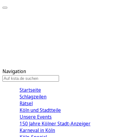
Mein KStA
Meine Artikel
Meine Region
Meine Newsletter
Mein KStA PLUS
Mein E-Paper
Navigation
Startseite
Schlagzeilen
Rätsel
Köln und Stadtteile
Unsere Events
150 Jahre Kölner Stadt-Anzeiger
Karneval in Köln