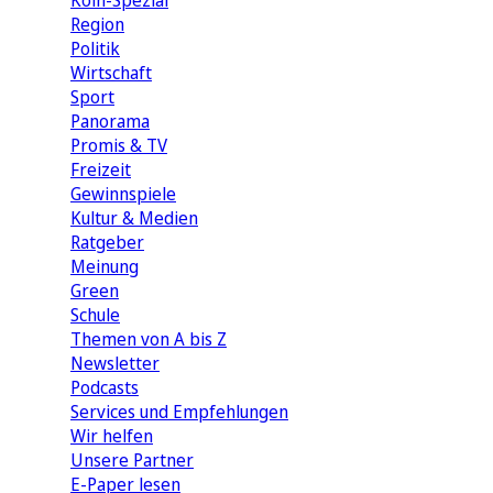
Köln-Spezial
Region
Politik
Wirtschaft
Sport
Panorama
Promis & TV
Freizeit
Gewinnspiele
Kultur & Medien
Ratgeber
Meinung
Green
Schule
Themen von A bis Z
Newsletter
Podcasts
Services und Empfehlungen
Wir helfen
Unsere Partner
E-Paper lesen