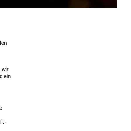
len
 wir
d ein
ne
ft-