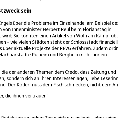
stzweck sein
ngels über die Probleme im Einzelhandel am Beispiel de
 von Innenminister Herbert Reul beim Florianstag in
 wird; Sie konnten einen Artikel von Wolfram Kämpf übe
n – wie vielen Städten steht der Schlossstadt finanziell
was über aktuelle Projekte der REVG erfahren. Zudem ord
Nachbarstädte Pulheim und Bergheim nicht nur ein
d die der anderen Themen dem Credo, dass Zeitung und
n, sondern sich an Ihren Interessenlagen, liebe Leserin
fend: Der Köder muss dem Fisch schmecken, nicht dem Ang
er, die ihnen vertrauen
Redaktion an jedem Tag gleich gut gelingt – aber seien 