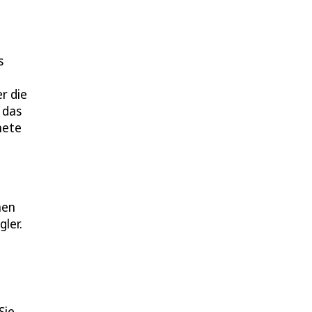
s
r die
 das
nete
nen
ler.
Sie