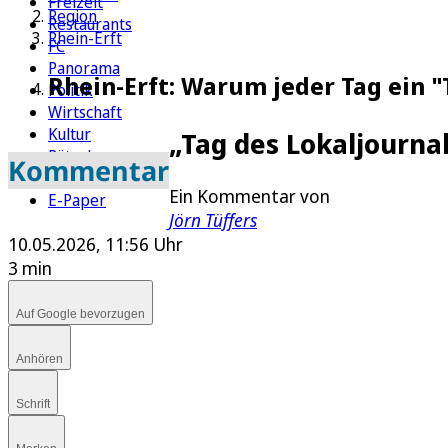
Freizeit
Region
Restaurants
Rhein-Erft
FC
Panorama
Rhein-Erft: Warum jeder Tag ein "
Politik
Wirtschaft
Kultur
„Tag des Lokaljourna
Rätsel
Kommentar
Newsletter
Ein Kommentar von
E-Paper
Jörn Tüffers
10.05.2026, 11:56 Uhr
3 min
Auf Google bevorzugen
Anhören
Schrift