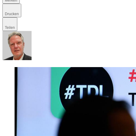
Merken
Drucken
Teilen