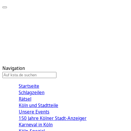
Mein KStA
Meine Artikel
Meine Region
Meine Newsletter
Mein KStA PLUS
Mein E-Paper
Navigation
Startseite
Schlagzeilen
Rätsel
Köln und Stadtteile
Unsere Events
150 Jahre Kölner Stadt-Anzeiger
Karneval in Köln