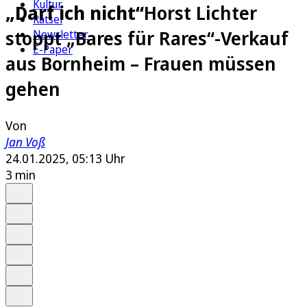
Kultur
„Darf ich nicht“
Horst Lichter
Rätsel
stoppt „Bares für Rares“-Verkauf
Newsletter
E-Paper
aus Bornheim – Frauen müssen
gehen
Von
Jan Voß
24.01.2025, 05:13 Uhr
3 min
Auf Google bevorzugen
Anhören
Schrift
Merken
Drucken
Teilen