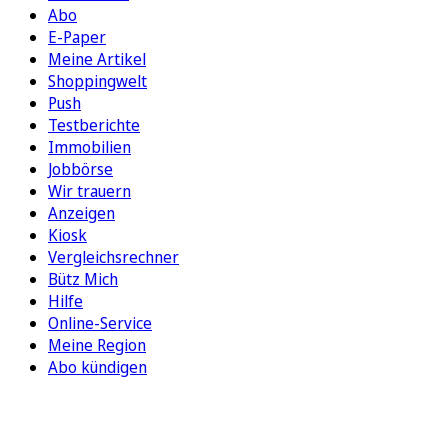
Abo
E-Paper
Meine Artikel
Shoppingwelt
Push
Testberichte
Immobilien
Jobbörse
Wir trauern
Anzeigen
Kiosk
Vergleichsrechner
Bütz Mich
Hilfe
Online-Service
Meine Region
Abo kündigen
FOLGEN SIE UNS
ENTDECKEN SIE UNSERE APP