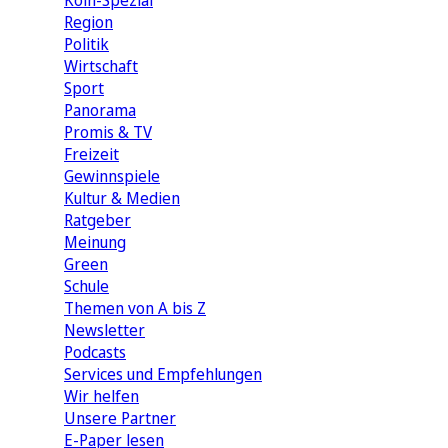
Köln-Spezial
Region
Politik
Wirtschaft
Sport
Panorama
Promis & TV
Freizeit
Gewinnspiele
Kultur & Medien
Ratgeber
Meinung
Green
Schule
Themen von A bis Z
Newsletter
Podcasts
Services und Empfehlungen
Wir helfen
Unsere Partner
E-Paper lesen