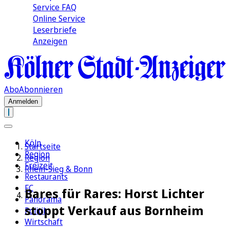
Service FAQ
Online Service
Leserbriefe
Anzeigen
Abo
Abonnieren
Anmelden
Köln
Startseite
Region
Region
Freizeit
Rhein-Sieg & Bonn
Restaurants
FC
Bares für Rares: Horst Lichter
Panorama
stoppt Verkauf aus Bornheim
Politik
Wirtschaft