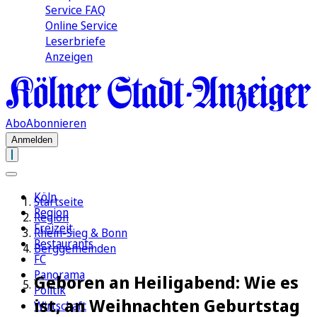
Service FAQ
Online Service
Leserbriefe
Anzeigen
Abo
Abonnieren
Anmelden
Köln
Startseite
Region
Region
Freizeit
Rhein-Sieg & Bonn
Restaurants
Berggemeinden
FC
Panorama
Geboren an Heiligabend: Wie es
Politik
ist, an Weihnachten Geburtstag
Wirtschaft