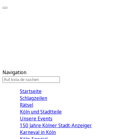
Mein KStA
Meine Artikel
Meine Region
Meine Newsletter
Mein KStA PLUS
Mein E-Paper
Navigation
Startseite
Schlagzeilen
Rätsel
Köln und Stadtteile
Unsere Events
150 Jahre Kölner Stadt-Anzeiger
Karneval in Köln