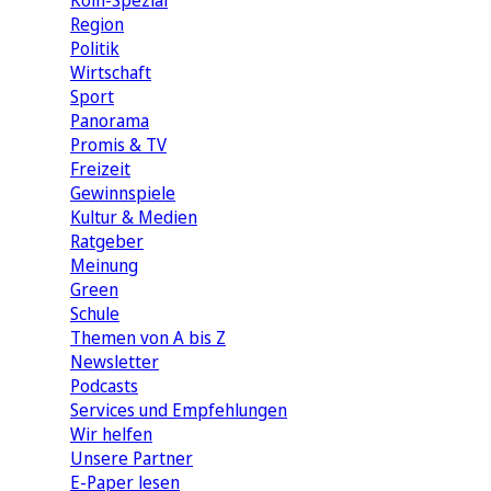
Köln-Spezial
Region
Politik
Wirtschaft
Sport
Panorama
Promis & TV
Freizeit
Gewinnspiele
Kultur & Medien
Ratgeber
Meinung
Green
Schule
Themen von A bis Z
Newsletter
Podcasts
Services und Empfehlungen
Wir helfen
Unsere Partner
E-Paper lesen