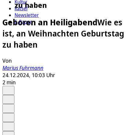
Kultur
zu haben
Rätsel
Newsletter
Geboren an Heiligabend
Wie es
E-Paper
ist, an Weihnachten Geburtstag
zu haben
Von
Marius Fuhrmann
24.12.2024, 10:03 Uhr
2 min
Auf Google bevorzugen
Anhören
Schrift
Merken
Drucken
Teilen