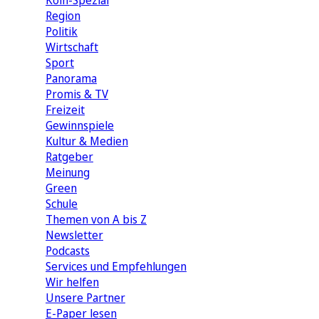
Köln-Spezial
Region
Politik
Wirtschaft
Sport
Panorama
Promis & TV
Freizeit
Gewinnspiele
Kultur & Medien
Ratgeber
Meinung
Green
Schule
Themen von A bis Z
Newsletter
Podcasts
Services und Empfehlungen
Wir helfen
Unsere Partner
E-Paper lesen