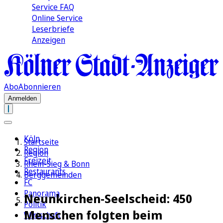
Service FAQ
Online Service
Leserbriefe
Anzeigen
Abo
Abonnieren
Anmelden
Köln
Startseite
Region
Region
Freizeit
Rhein-Sieg & Bonn
Restaurants
Berggemeinden
FC
Panorama
Neunkirchen-Seelscheid: 450
Politik
Menschen folgten beim
Wirtschaft