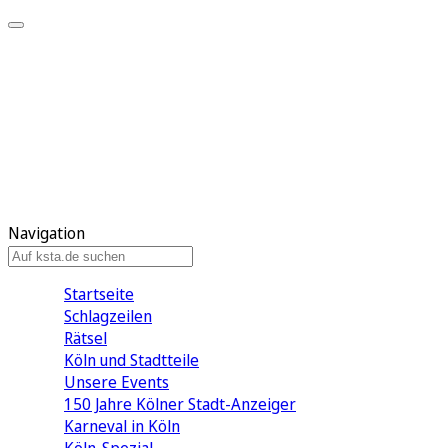
Mein KStA
Meine Artikel
Meine Region
Meine Newsletter
Mein KStA PLUS
Mein E-Paper
Navigation
Startseite
Schlagzeilen
Rätsel
Köln und Stadtteile
Unsere Events
150 Jahre Kölner Stadt-Anzeiger
Karneval in Köln