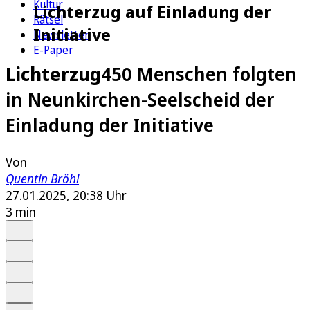
Kultur
Lichterzug auf Einladung der
Rätsel
Initiative
Newsletter
E-Paper
Lichterzug
450 Menschen folgten
in Neunkirchen-Seelscheid der
Einladung der Initiative
Von
Quentin Bröhl
27.01.2025, 20:38 Uhr
3 min
Auf Google bevorzugen
Anhören
Schrift
Merken
Drucken