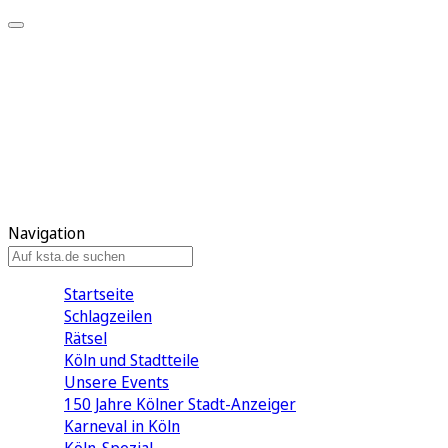
Mein KStA
Meine Artikel
Meine Region
Meine Newsletter
Mein KStA PLUS
Mein E-Paper
Navigation
Startseite
Schlagzeilen
Rätsel
Köln und Stadtteile
Unsere Events
150 Jahre Kölner Stadt-Anzeiger
Karneval in Köln