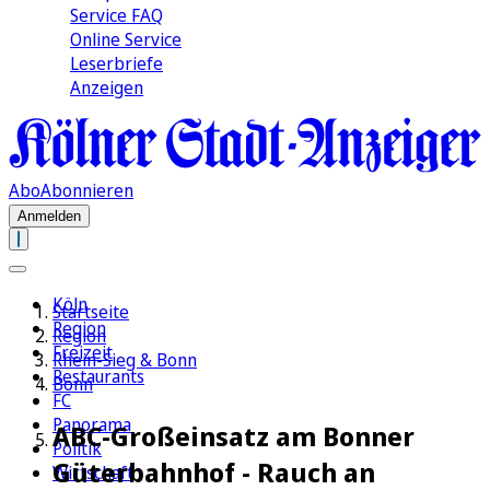
Service FAQ
Online Service
Leserbriefe
Anzeigen
Abo
Abonnieren
Anmelden
Köln
Startseite
Region
Region
Freizeit
Rhein-Sieg & Bonn
Restaurants
Bonn
FC
Panorama
ABC-Großeinsatz am Bonner
Politik
Güterbahnhof - Rauch an
Wirtschaft