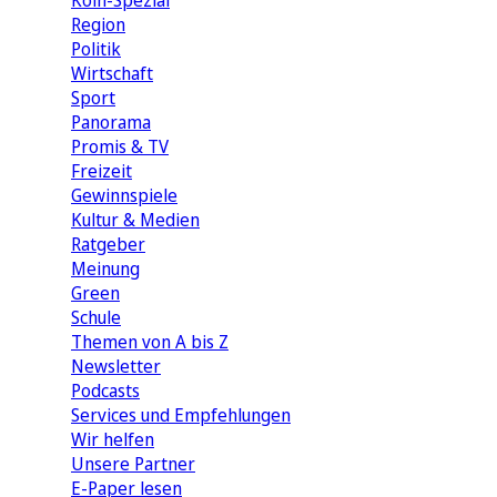
Köln-Spezial
Region
Politik
Wirtschaft
Sport
Panorama
Promis & TV
Freizeit
Gewinnspiele
Kultur & Medien
Ratgeber
Meinung
Green
Schule
Themen von A bis Z
Newsletter
Podcasts
Services und Empfehlungen
Wir helfen
Unsere Partner
E-Paper lesen