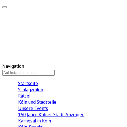
Mein KStA
Meine Artikel
Meine Region
Meine Newsletter
Mein KStA PLUS
Mein E-Paper
Navigation
Startseite
Schlagzeilen
Rätsel
Köln und Stadtteile
Unsere Events
150 Jahre Kölner Stadt-Anzeiger
Karneval in Köln