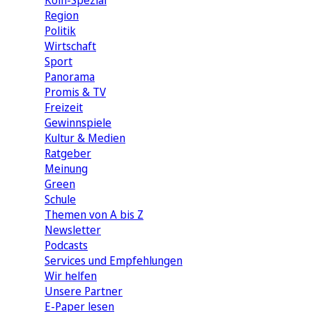
Köln-Spezial
Region
Politik
Wirtschaft
Sport
Panorama
Promis & TV
Freizeit
Gewinnspiele
Kultur & Medien
Ratgeber
Meinung
Green
Schule
Themen von A bis Z
Newsletter
Podcasts
Services und Empfehlungen
Wir helfen
Unsere Partner
E-Paper lesen