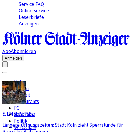
Service FAQ
Online Service
Leserbriefe
Anzeigen
Abo
Abonnieren
Anmelden
Köln
Region
Freizeit
Restaurants
FC
EILMELDUNG
Panorama
Politik
Längere Öffnungszeiten: Stadt Köln zieht Sperrstunde für
Wirtschaft
Brüsseler Platz zurück