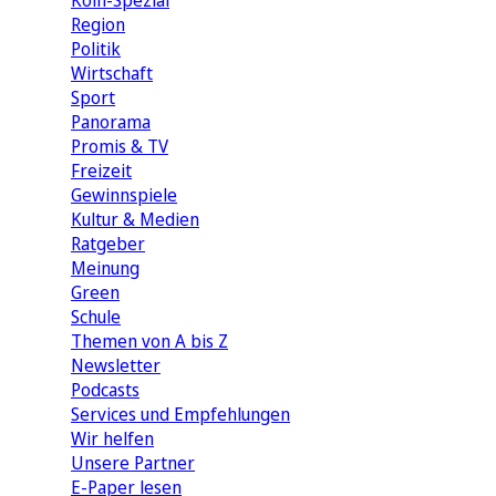
Köln-Spezial
Region
Politik
Wirtschaft
Sport
Panorama
Promis & TV
Freizeit
Gewinnspiele
Kultur & Medien
Ratgeber
Meinung
Green
Schule
Themen von A bis Z
Newsletter
Podcasts
Services und Empfehlungen
Wir helfen
Unsere Partner
E-Paper lesen