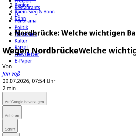
Freizeit
Region
Restaurants
Rhein-Sieg & Bonn
FC
Bonn
Panorama
Politik
Nordbrücke: Welche wichtigen Ba
Wirtschaft
Kultur
Rätsel
Wegen Nordbrücke
Welche wichti
Newsletter
E-Paper
Von
Jan Voß
09.07.2026, 07:54 Uhr
2 min
Auf Google bevorzugen
Anhören
Schrift