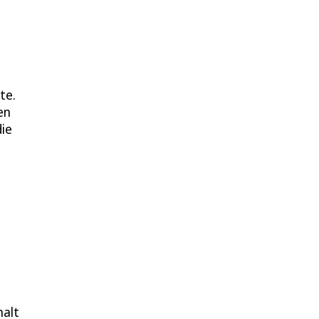
te.
en
die
halt