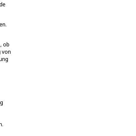
rde
en.
, ob
g von
rung
ng
n.