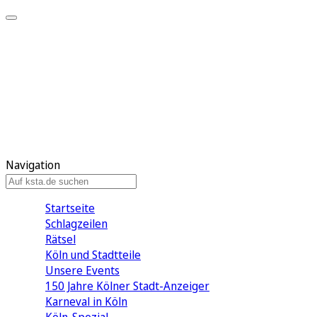
Mein KStA
Meine Artikel
Meine Region
Meine Newsletter
Mein KStA PLUS
Mein E-Paper
Navigation
Startseite
Schlagzeilen
Rätsel
Köln und Stadtteile
Unsere Events
150 Jahre Kölner Stadt-Anzeiger
Karneval in Köln