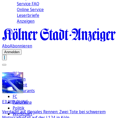
Service FAQ
Online Service
Leserbriefe
Anzeigen
Abo
Abonnieren
Anmelden
Köln
Region
Freizeit
Restaurants
FC
EILMELDUNG
Panorama
Politik
Verdacht auf illegales Rennen: Zwei Tote bei schwerem
Wirtschaft
Motorradunfall auf der L124 in Köln