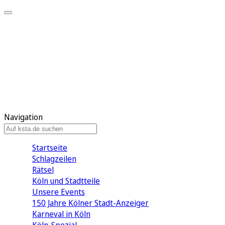
Mein KStA
Meine Artikel
Meine Region
Meine Newsletter
Mein KStA PLUS
Mein E-Paper
Navigation
Startseite
Schlagzeilen
Rätsel
Köln und Stadtteile
Unsere Events
150 Jahre Kölner Stadt-Anzeiger
Karneval in Köln