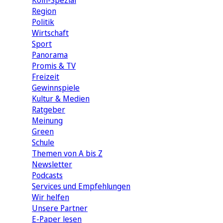
Köln-Spezial
Region
Politik
Wirtschaft
Sport
Panorama
Promis & TV
Freizeit
Gewinnspiele
Kultur & Medien
Ratgeber
Meinung
Green
Schule
Themen von A bis Z
Newsletter
Podcasts
Services und Empfehlungen
Wir helfen
Unsere Partner
E-Paper lesen