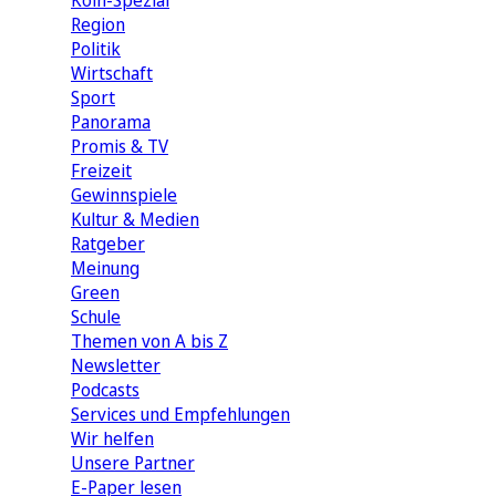
Köln-Spezial
Region
Politik
Wirtschaft
Sport
Panorama
Promis & TV
Freizeit
Gewinnspiele
Kultur & Medien
Ratgeber
Meinung
Green
Schule
Themen von A bis Z
Newsletter
Podcasts
Services und Empfehlungen
Wir helfen
Unsere Partner
E-Paper lesen