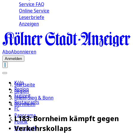
Service FAQ
Online Service
Leserbriefe
Anzeigen
Abo
Abonnieren
Anmelden
Köln
Startseite
Region
Region
Freizeit
Rhein-Sieg & Bonn
Restaurants
Bornheim
FC
Panorama
L183: Bornheim kämpft gegen
Politik
Verkehrskollaps
Wirtschaft