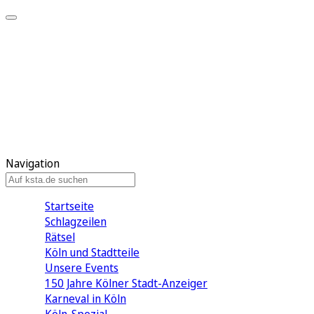
Mein KStA
Meine Artikel
Meine Region
Meine Newsletter
Mein KStA PLUS
Mein E-Paper
Navigation
Startseite
Schlagzeilen
Rätsel
Köln und Stadtteile
Unsere Events
150 Jahre Kölner Stadt-Anzeiger
Karneval in Köln