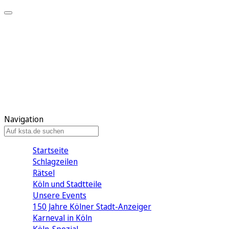
Mein KStA
Meine Artikel
Meine Region
Meine Newsletter
Mein KStA PLUS
Mein E-Paper
Navigation
Startseite
Schlagzeilen
Rätsel
Köln und Stadtteile
Unsere Events
150 Jahre Kölner Stadt-Anzeiger
Karneval in Köln