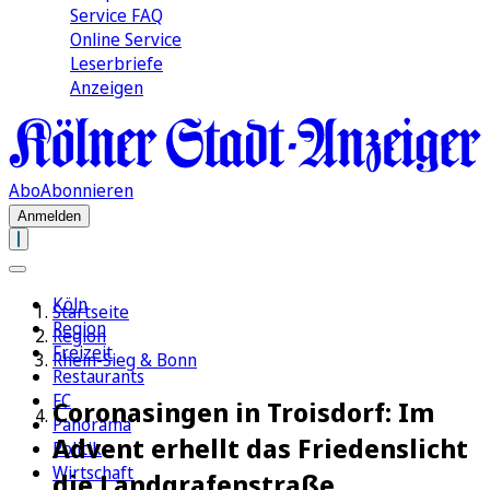
Service FAQ
Online Service
Leserbriefe
Anzeigen
Abo
Abonnieren
Anmelden
Köln
Startseite
Region
Region
Freizeit
Rhein-Sieg & Bonn
Restaurants
FC
Coronasingen in Troisdorf: Im
Panorama
Advent erhellt das Friedenslicht
Politik
Wirtschaft
die Landgrafenstraße