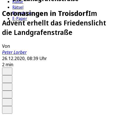
Kultur
Rätsel
Coronasingen in Troisdorf
Im
Newsletter
E-Paper
Advent erhellt das Friedenslicht
die Landgrafenstraße
Von
Peter Lorber
26.12.2020, 08:39 Uhr
2 min
Auf Google bevorzugen
Anhören
Schrift
Merken
Drucken
Teilen