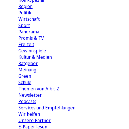
Köln-Spezial
Region
Politik
Wirtschaft
Sport
Panorama
Promis & TV
Freizeit
Gewinnspiele
Kultur & Medien
Ratgeber
Meinung
Green
Schule
Themen von A bis Z
Newsletter
Podcasts
Services und Empfehlungen
Wir helfen
Unsere Partner
E-Paper lesen