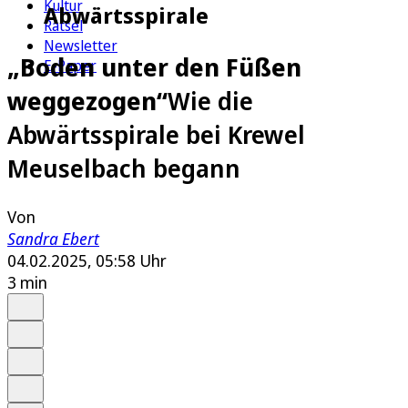
Kultur
Abwärtsspirale
Rätsel
Newsletter
„Boden unter den Füßen
E-Paper
weggezogen“
Wie die
Abwärtsspirale bei Krewel
Meuselbach begann
Von
Sandra Ebert
04.02.2025, 05:58 Uhr
3 min
Auf Google bevorzugen
Anhören
Schrift
Merken