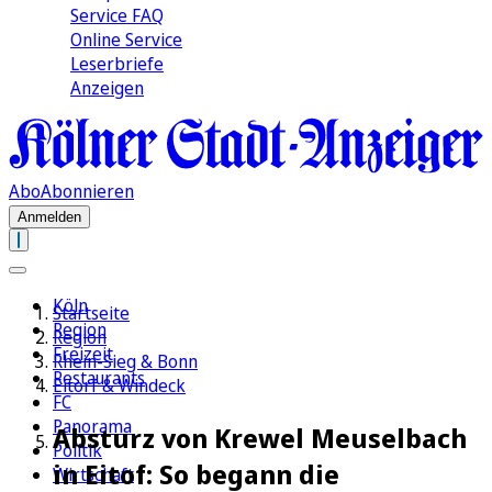
Service FAQ
Online Service
Leserbriefe
Anzeigen
Abo
Abonnieren
Anmelden
Köln
Startseite
Region
Region
Freizeit
Rhein-Sieg & Bonn
Restaurants
Eitorf & Windeck
FC
Panorama
Absturz von Krewel Meuselbach
Politik
in Eitof: So begann die
Wirtschaft