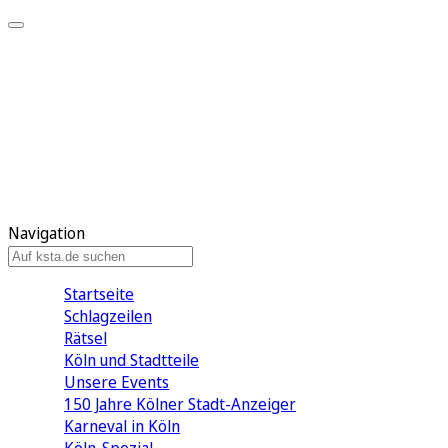
Mein KStA
Meine Artikel
Meine Region
Meine Newsletter
Mein KStA PLUS
Mein E-Paper
Navigation
Startseite
Schlagzeilen
Rätsel
Köln und Stadtteile
Unsere Events
150 Jahre Kölner Stadt-Anzeiger
Karneval in Köln