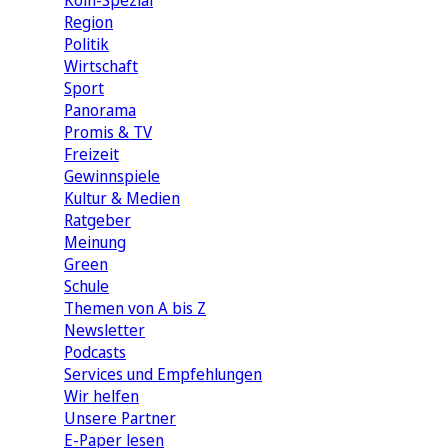
Köln-Spezial
Region
Politik
Wirtschaft
Sport
Panorama
Promis & TV
Freizeit
Gewinnspiele
Kultur & Medien
Ratgeber
Meinung
Green
Schule
Themen von A bis Z
Newsletter
Podcasts
Services und Empfehlungen
Wir helfen
Unsere Partner
E-Paper lesen