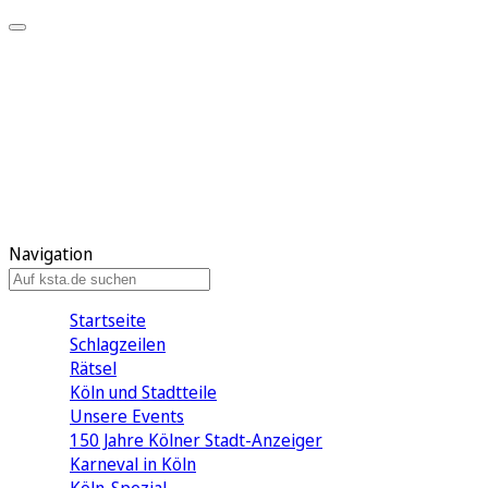
Mein KStA
Meine Artikel
Meine Region
Meine Newsletter
Mein KStA PLUS
Mein E-Paper
Navigation
Startseite
Schlagzeilen
Rätsel
Köln und Stadtteile
Unsere Events
150 Jahre Kölner Stadt-Anzeiger
Karneval in Köln