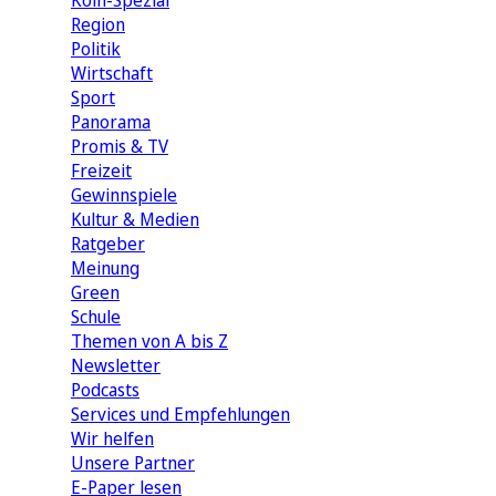
Köln-Spezial
Region
Politik
Wirtschaft
Sport
Panorama
Promis & TV
Freizeit
Gewinnspiele
Kultur & Medien
Ratgeber
Meinung
Green
Schule
Themen von A bis Z
Newsletter
Podcasts
Services und Empfehlungen
Wir helfen
Unsere Partner
E-Paper lesen