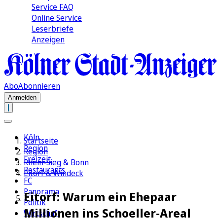
Service FAQ
Online Service
Leserbriefe
Anzeigen
Abo
Abonnieren
Anmelden
Köln
Startseite
Region
Region
Freizeit
Rhein-Sieg & Bonn
Restaurants
Eitorf & Windeck
FC
Panorama
Eitorf: Warum ein Ehepaar
Politik
Millionen ins Schoeller-Areal
Wirtschaft