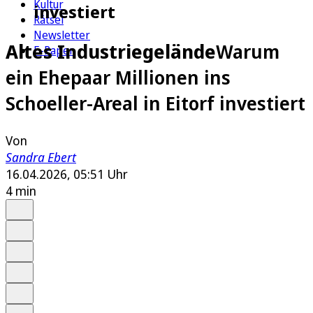
Kultur
investiert
Rätsel
Newsletter
Altes Industriegelände
Warum
E-Paper
ein Ehepaar Millionen ins
Schoeller-Areal in Eitorf investiert
Von
Sandra Ebert
16.04.2026, 05:51 Uhr
4 min
Auf Google bevorzugen
Anhören
Schrift
Merken
Drucken
Teilen