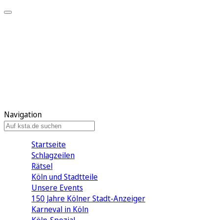
Mein KStA
Meine Artikel
Meine Region
Meine Newsletter
Mein KStA PLUS
Mein E-Paper
Navigation
Startseite
Schlagzeilen
Rätsel
Köln und Stadtteile
Unsere Events
150 Jahre Kölner Stadt-Anzeiger
Karneval in Köln