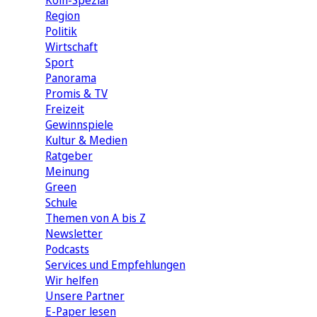
Köln-Spezial
Region
Politik
Wirtschaft
Sport
Panorama
Promis & TV
Freizeit
Gewinnspiele
Kultur & Medien
Ratgeber
Meinung
Green
Schule
Themen von A bis Z
Newsletter
Podcasts
Services und Empfehlungen
Wir helfen
Unsere Partner
E-Paper lesen