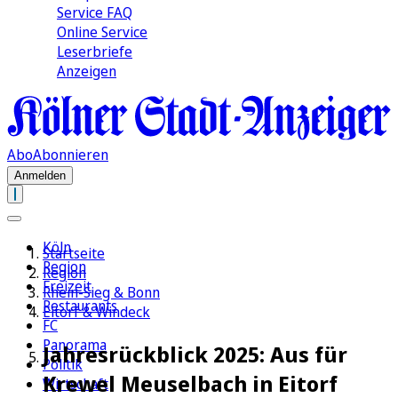
Service FAQ
Online Service
Leserbriefe
Anzeigen
Abo
Abonnieren
Anmelden
Köln
Startseite
Region
Region
Freizeit
Rhein-Sieg & Bonn
Restaurants
Eitorf & Windeck
FC
Panorama
Jahresrückblick 2025: Aus für
Politik
Krewel Meuselbach in Eitorf
Wirtschaft