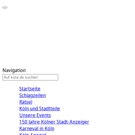
Mein KStA
Meine Artikel
Meine Region
Meine Newsletter
Mein KStA PLUS
Mein E-Paper
Navigation
Startseite
Schlagzeilen
Rätsel
Köln und Stadtteile
Unsere Events
150 Jahre Kölner Stadt-Anzeiger
Karneval in Köln