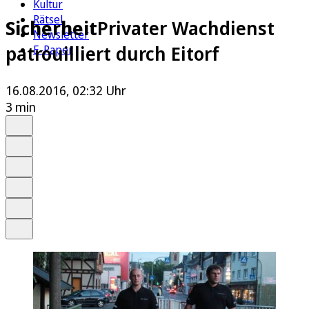
Kultur
Rätsel
Sicherheit
Privater Wachdienst
Newsletter
patrouilliert durch Eitorf
E-Paper
16.08.2016, 02:32 Uhr
3 min
Auf Google bevorzugen
Anhören
Schrift
Merken
Drucken
Teilen