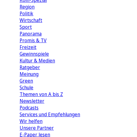
Köln-Spezial
Region
Politik
Wirtschaft
Sport
Panorama
Promis & TV
Freizeit
Gewinnspiele
Kultur & Medien
Ratgeber
Meinung
Green
Schule
Themen von A bis Z
Newsletter
Podcasts
Services und Empfehlungen
Wir helfen
Unsere Partner
E-Paper lesen