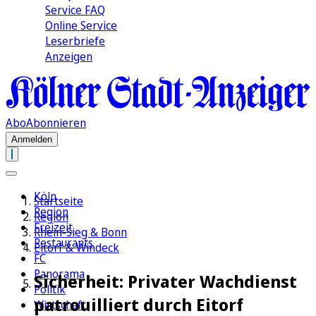
Service FAQ
Online Service
Leserbriefe
Anzeigen
Abo
Abonnieren
Anmelden
Köln
Startseite
Region
Region
Freizeit
Rhein-Sieg & Bonn
Restaurants
Eitorf & Windeck
FC
Panorama
Sicherheit: Privater Wachdienst
Politik
patrouilliert durch Eitorf
Wirtschaft