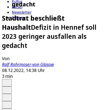
Kultur
gedacht
Rätsel
Newsletter
Stadtrat beschließt
E-Paper
Haushalt
Defizit in Hennef soll
2023 geringer ausfallen als
gedacht
Von
Ralf Rohrmoser-von Glasow
08.12.2022, 14:38 Uhr
3 min
Auf Google bevorzugen
Anhören
Schrift
Merken