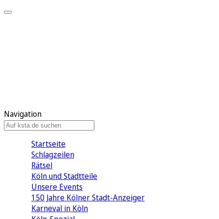
Mein KStA
Meine Artikel
Meine Region
Meine Newsletter
Mein KStA PLUS
Mein E-Paper
Navigation
Startseite
Schlagzeilen
Rätsel
Köln und Stadtteile
Unsere Events
150 Jahre Kölner Stadt-Anzeiger
Karneval in Köln