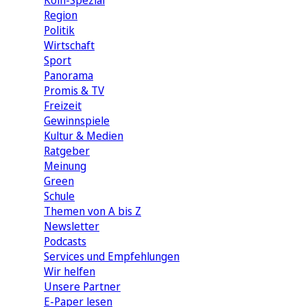
Köln-Spezial
Region
Politik
Wirtschaft
Sport
Panorama
Promis & TV
Freizeit
Gewinnspiele
Kultur & Medien
Ratgeber
Meinung
Green
Schule
Themen von A bis Z
Newsletter
Podcasts
Services und Empfehlungen
Wir helfen
Unsere Partner
E-Paper lesen