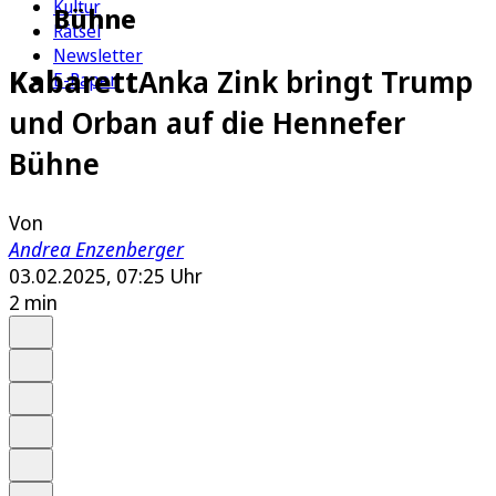
Kultur
Bühne
Rätsel
Newsletter
Kabarett
Anka Zink bringt Trump
E-Paper
und Orban auf die Hennefer
Bühne
Von
Andrea Enzenberger
03.02.2025, 07:25 Uhr
2 min
Auf Google bevorzugen
Anhören
Schrift
Merken
Drucken
Teilen