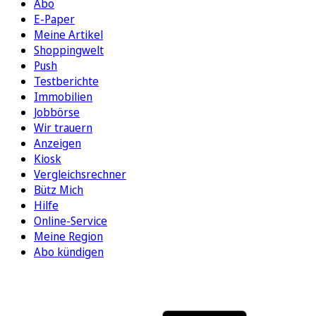
Abo
E-Paper
Meine Artikel
Shoppingwelt
Push
Testberichte
Immobilien
Jobbörse
Wir trauern
Anzeigen
Kiosk
Vergleichsrechner
Bütz Mich
Hilfe
Online-Service
Meine Region
Abo kündigen
FOLGEN SIE UNS
ENTDECKEN SIE UNSERE APP