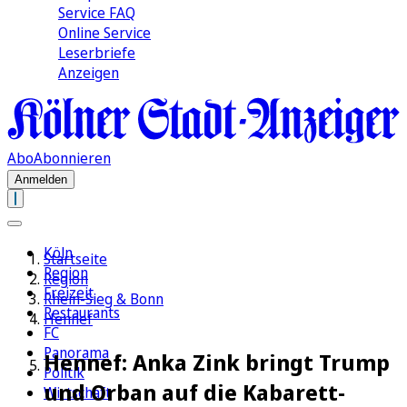
Service FAQ
Online Service
Leserbriefe
Anzeigen
Abo
Abonnieren
Anmelden
Köln
Startseite
Region
Region
Freizeit
Rhein-Sieg & Bonn
Restaurants
Hennef
FC
Panorama
Hennef: Anka Zink bringt Trump
Politik
und Orban auf die Kabarett-
Wirtschaft