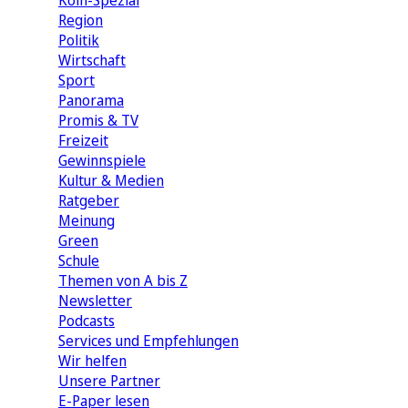
Köln-Spezial
Region
Politik
Wirtschaft
Sport
Panorama
Promis & TV
Freizeit
Gewinnspiele
Kultur & Medien
Ratgeber
Meinung
Green
Schule
Themen von A bis Z
Newsletter
Podcasts
Services und Empfehlungen
Wir helfen
Unsere Partner
E-Paper lesen