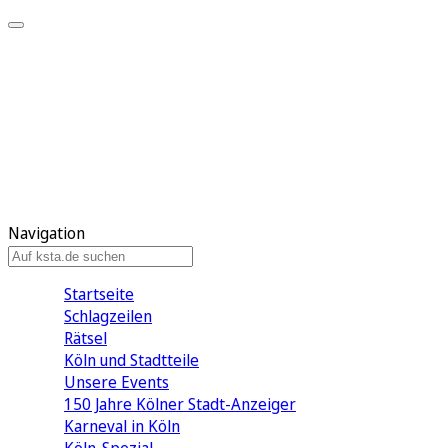
Mein KStA
Meine Artikel
Meine Region
Meine Newsletter
Mein KStA PLUS
Mein E-Paper
Navigation
Startseite
Schlagzeilen
Rätsel
Köln und Stadtteile
Unsere Events
150 Jahre Kölner Stadt-Anzeiger
Karneval in Köln