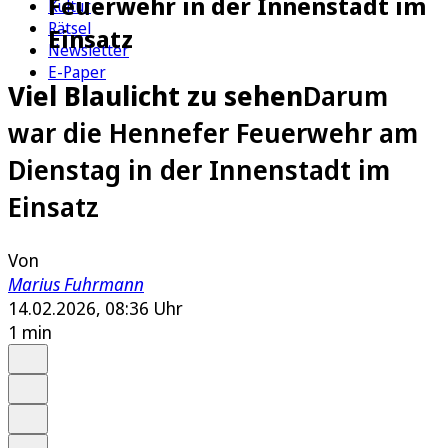
Feuerwehr in der Innenstadt im
Kultur
Rätsel
Einsatz
Newsletter
E-Paper
Viel Blaulicht zu sehen
Darum
war die Hennefer Feuerwehr am
Dienstag in der Innenstadt im
Einsatz
Von
Marius Fuhrmann
14.02.2026, 08:36 Uhr
1 min
Auf Google bevorzugen
Anhören
Schrift
Merken