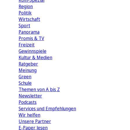
Köln-Spezial
Region
Politik
Wirtschaft
Sport
Panorama
Promis & TV
Freizeit
Gewinnspiele
Kultur & Medien
Ratgeber
Meinung
Green
Schule
Themen von A bis Z
Newsletter
Podcasts
Services und Empfehlungen
Wir helfen
Unsere Partner
E-Paper lesen