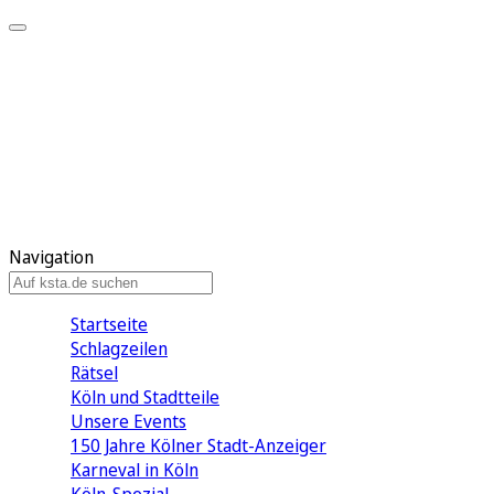
Mein KStA
Meine Artikel
Meine Region
Meine Newsletter
Mein KStA PLUS
Mein E-Paper
Navigation
Startseite
Schlagzeilen
Rätsel
Köln und Stadtteile
Unsere Events
150 Jahre Kölner Stadt-Anzeiger
Karneval in Köln