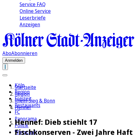
Service FAQ
Online Service
Leserbriefe
Anzeigen
Abo
Abonnieren
Anmelden
Köln
Startseite
Region
Region
Freizeit
Rhein-Sieg & Bonn
Restaurants
Hennef
FC
Panorama
Hennef: Dieb stiehlt 17
Politik
Fischkonserven - Zwei Jahre Haft
Wirtschaft