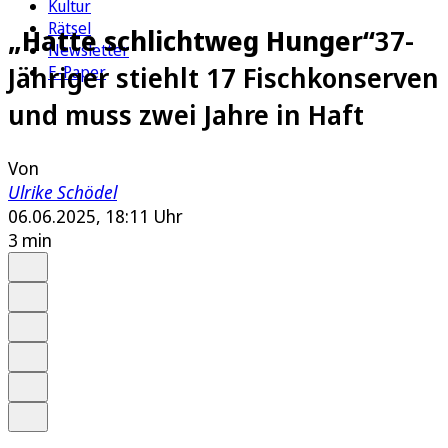
Kultur
Rätsel
„Hatte schlichtweg Hunger“
37-
Newsletter
Jähriger stiehlt 17 Fischkonserven
E-Paper
und muss zwei Jahre in Haft
Von
Ulrike Schödel
06.06.2025, 18:11 Uhr
3 min
Auf Google bevorzugen
Anhören
Schrift
Merken
Drucken
Teilen