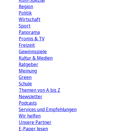
Köln-Spezial
Region
Politik
Wirtschaft
Sport
Panorama
Promis & TV
Freizeit
Gewinnspiele
Kultur & Medien
Ratgeber
Meinung
Green
Schule
Themen von A bis Z
Newsletter
Podcasts
Services und Empfehlungen
Wir helfen
Unsere Partner
E-Paper lesen