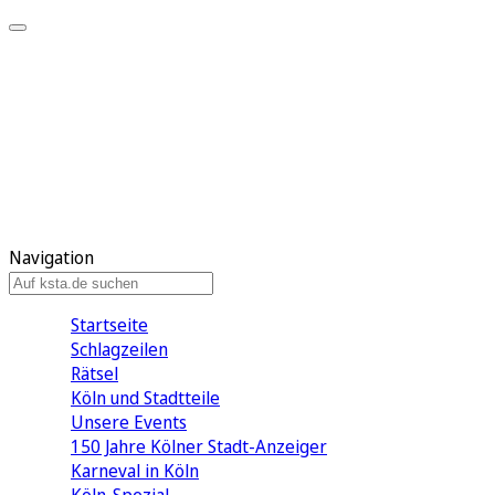
Mein KStA
Meine Artikel
Meine Region
Meine Newsletter
Mein KStA PLUS
Mein E-Paper
Navigation
Startseite
Schlagzeilen
Rätsel
Köln und Stadtteile
Unsere Events
150 Jahre Kölner Stadt-Anzeiger
Karneval in Köln